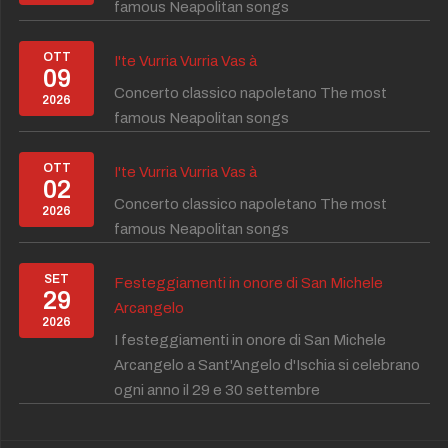
famous Neapolitan songs
OTT
I'te Vurria Vurria Vas à
09
Concerto classico napoletano The most
2026
famous Neapolitan songs
OTT
I'te Vurria Vurria Vas à
02
Concerto classico napoletano The most
2026
famous Neapolitan songs
SET
Festeggiamenti in onore di San Michele
29
Arcangelo
2026
I festeggiamenti in onore di San Michele
Arcangelo a Sant'Angelo d'Ischia si celebrano
ogni anno il 29 e 30 settembre