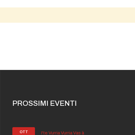
PROSSIMI EVENTI
OTT
I'te Vurria Vurria Vas à