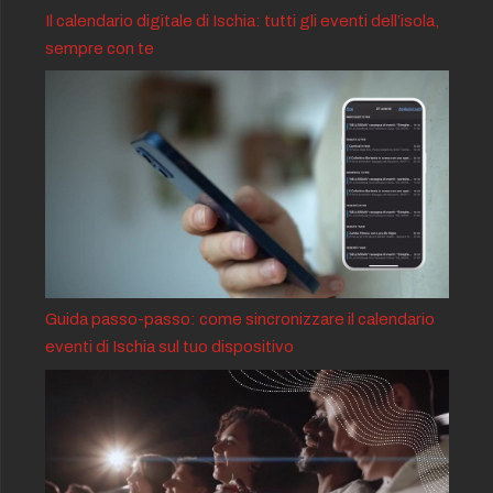
Il calendario digitale di Ischia: tutti gli eventi dell’isola,
sempre con te
Guida passo-passo: come sincronizzare il calendario
eventi di Ischia sul tuo dispositivo