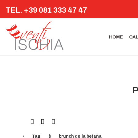
TEL. +39 081 333 47 47
HOME
CA
P
Tag
è
brunch della befana