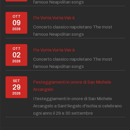
famous Neapolitan songs
OTT
I'te Vurria Vurria Vas à
09
Concerto classico napoletano The most
2026
famous Neapolitan songs
OTT
I'te Vurria Vurria Vas à
02
Concerto classico napoletano The most
2026
famous Neapolitan songs
SET
Festeggiamenti in onore di San Michele
29
Arcangelo
2026
I festeggiamenti in onore di San Michele
Arcangelo a Sant'Angelo d'Ischia si celebrano
ogni anno il 29 e 30 settembre