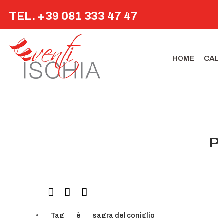
TEL. +39 081 333 47 47
HOME
CA
P
Tag
è
sagra del coniglio