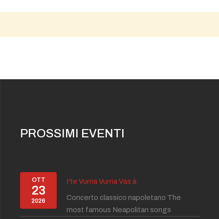
PROSSIMI EVENTI
OTT
I'te Vurria Vurria Vas à
23
Concerto classico napoletano The
2026
most famous Neapolitan songs