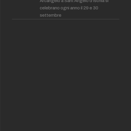
Arcangelo a Sant'Angelo d'Ischia si
celebrano ogni anno il 29 e 30
settembre