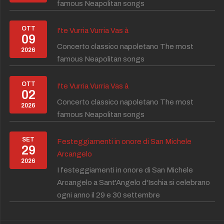
famous Neapolitan songs
OTT
I'te Vurria Vurria Vas à
09
Concerto classico napoletano The most
2026
famous Neapolitan songs
OTT
I'te Vurria Vurria Vas à
02
Concerto classico napoletano The most
2026
famous Neapolitan songs
SET
Festeggiamenti in onore di San Michele
29
Arcangelo
2026
I festeggiamenti in onore di San Michele
Arcangelo a Sant'Angelo d'Ischia si celebrano
ogni anno il 29 e 30 settembre