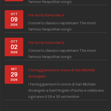
famous Neapolitan songs
OTT
I'te Vurria Vurria Vas à
09
Concerto classico napoletano The most
2026
famous Neapolitan songs
OTT
I'te Vurria Vurria Vas à
02
Concerto classico napoletano The most
2026
famous Neapolitan songs
SET
Festeggiamenti in onore di San Michele
29
Arcangelo
2026
I festeggiamenti in onore di San Michele
Arcangelo a Sant'Angelo d'Ischia si celebrano
ogni anno il 29 e 30 settembre