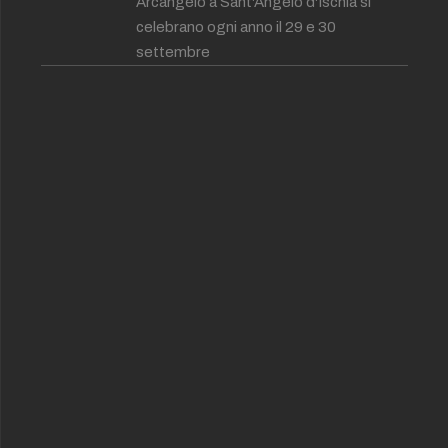
Arcangelo a Sant'Angelo d'Ischia si
celebrano ogni anno il 29 e 30
settembre