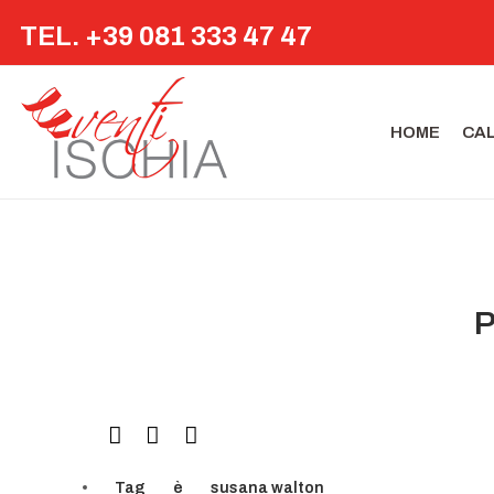
TEL. +39 081 333 47 47
HOME
CA
P
Tag
è
susana walton