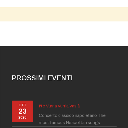
PROSSIMI EVENTI
OTT
I'te Vurria Vurria Vas à
23
Concerto classico napoletano The
2026
most famous Neapolitan songs