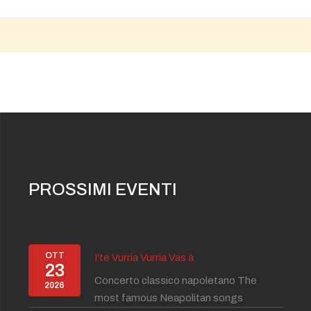
PROSSIMI EVENTI
OTT
I'te Vurria Vurria Vas à
23
Concerto classico napoletano The
2026
most famous Neapolitan songs