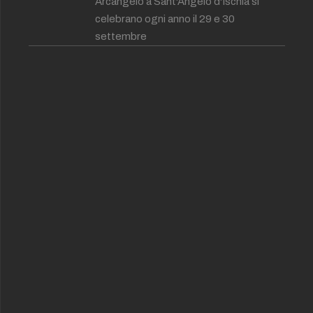
Arcangelo a Sant'Angelo d'Ischia si
celebrano ogni anno il 29 e 30
settembre