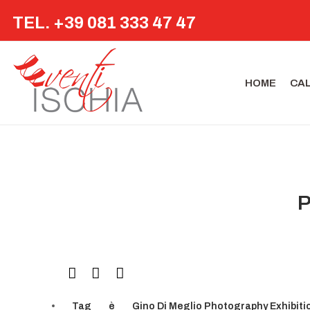
TEL. +39 081 333 47 47
HOME
CA
P
Tag
è
Gino Di Meglio Photography Exhibiti