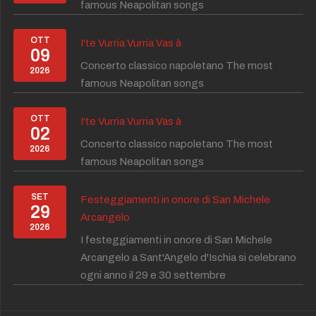
famous Neapolitan songs
OTT
I'te Vurria Vurria Vas à
09
Concerto classico napoletano The most
2026
famous Neapolitan songs
OTT
I'te Vurria Vurria Vas à
02
Concerto classico napoletano The most
2026
famous Neapolitan songs
SET
Festeggiamenti in onore di San Michele
29
Arcangelo
2026
I festeggiamenti in onore di San Michele
Arcangelo a Sant'Angelo d'Ischia si celebrano
ogni anno il 29 e 30 settembre