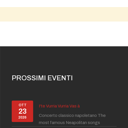
PROSSIMI EVENTI
OTT
I'te Vurria Vurria Vas à
23
Concerto classico napoletano The
2026
most famous Neapolitan songs