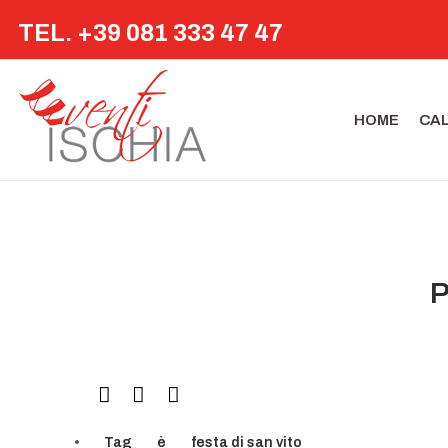
TEL. +39 081 333 47 47
HOME
CA
P
Tag
è
festa di san vito