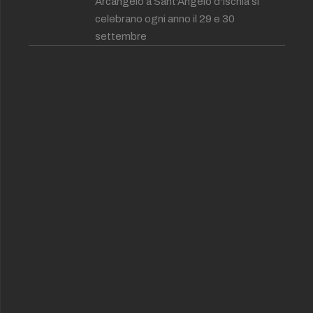
Arcangelo a Sant'Angelo d'Ischia si
celebrano ogni anno il 29 e 30
settembre