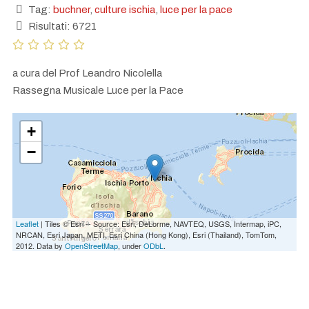
Tag:
buchner
,
culture ischia
,
luce per la pace
Risultati: 6721
a cura del Prof Leandro Nicolella
Rassegna Musicale Luce per la Pace
+
−
Leaflet
| Tiles © Esri -- Source: Esri, DeLorme, NAVTEQ, USGS, Intermap, iPC,
NRCAN, Esri Japan, METI, Esri China (Hong Kong), Esri (Thailand), TomTom,
2012. Data by
OpenStreetMap
, under
ODbL
.