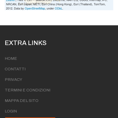
NRCAN, Esri Japan, METI, Esri China (Hong Kong), Esri (Thailand), TomTom,
2012. Data by
OpenStreetMap
, under
ODbL
.
EXTRA LINKS
HOME
CONTATTI
PRIVACY
TERMINI E CONDIZIONI
MAPPA DEL SITO
LOGIN