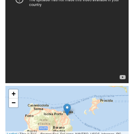
+
−
Leaflet
| Tiles © Esri -- Source: Esri, DeLorme, NAVTEQ, USGS, Intermap, iPC,