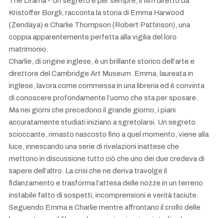
The Drama - Un segreto è per sempre, il film diretto da
Kristoffer Borgli, racconta la storia di Emma Harwood
(Zendaya) e Charlie Thompson (Robert Pattinson), una
coppia apparentemente perfetta alla vigilia del loro
matrimonio.
Charlie, di origine inglese, è un brillante storico dell’arte e
direttore del Cambridge Art Museum. Emma, laureata in
inglese, lavora come commessa in una libreria ed è convinta
di conoscere profondamente l’uomo che sta per sposare.
Ma nei giorni che precedono il grande giorno, i piani
accuratamente studiati iniziano a sgretolarsi. Un segreto
scioccante, rimasto nascosto fino a quel momento, viene alla
luce, innescando una serie di rivelazioni inattese che
mettono in discussione tutto ciò che uno dei due credeva di
sapere dell’altro. La crisi che ne deriva travolge il
fidanzamento e trasforma l’attesa delle nozze in un terreno
instabile fatto di sospetti, incomprensioni e verità taciute.
Seguendo Emma e Charlie mentre affrontano il crollo delle