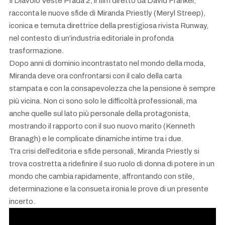
Il Diavolo Veste Prada 2, il film diretto da David Frankel,
racconta le nuove sfide di Miranda Priestly (Meryl Streep),
iconica e temuta direttrice della prestigiosa rivista Runway,
nel contesto di un’industria editoriale in profonda
trasformazione.
Dopo anni di dominio incontrastato nel mondo della moda,
Miranda deve ora confrontarsi con il calo della carta
stampata e con la consapevolezza che la pensione è sempre
più vicina. Non ci sono solo le difficoltà professionali, ma
anche quelle sul lato più personale della protagonista,
mostrando il rapporto con il suo nuovo marito (Kenneth
Branagh) e le complicate dinamiche intime tra i due.
Tra crisi dell’editoria e sfide personali, Miranda Priestly si
trova costretta a ridefinire il suo ruolo di donna di potere in un
mondo che cambia rapidamente, affrontando con stile,
determinazione e la consueta ironia le prove di un presente
incerto.