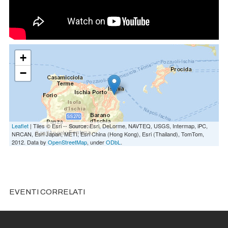
+
−
Leaflet
| Tiles © Esri -- Source: Esri, DeLorme, NAVTEQ, USGS, Intermap, iPC,
NRCAN, Esri Japan, METI, Esri China (Hong Kong), Esri (Thailand), TomTom,
2012. Data by
OpenStreetMap
, under
ODbL
.
EVENTI CORRELATI