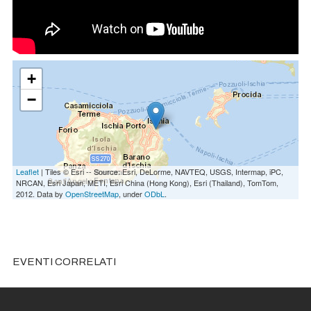
+
−
Leaflet
| Tiles © Esri -- Source: Esri, DeLorme, NAVTEQ, USGS, Intermap, iPC,
NRCAN, Esri Japan, METI, Esri China (Hong Kong), Esri (Thailand), TomTom,
2012. Data by
OpenStreetMap
, under
ODbL
.
EVENTI CORRELATI