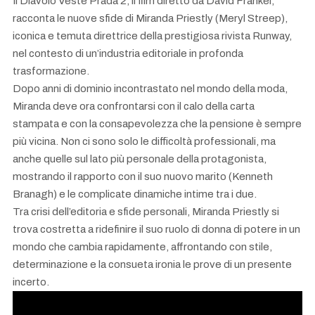
Il Diavolo Veste Prada 2, il film diretto da David Frankel,
racconta le nuove sfide di Miranda Priestly (Meryl Streep),
iconica e temuta direttrice della prestigiosa rivista Runway,
nel contesto di un’industria editoriale in profonda
trasformazione.
Dopo anni di dominio incontrastato nel mondo della moda,
Miranda deve ora confrontarsi con il calo della carta
stampata e con la consapevolezza che la pensione è sempre
più vicina. Non ci sono solo le difficoltà professionali, ma
anche quelle sul lato più personale della protagonista,
mostrando il rapporto con il suo nuovo marito (Kenneth
Branagh) e le complicate dinamiche intime tra i due.
Tra crisi dell’editoria e sfide personali, Miranda Priestly si
trova costretta a ridefinire il suo ruolo di donna di potere in un
mondo che cambia rapidamente, affrontando con stile,
determinazione e la consueta ironia le prove di un presente
incerto.