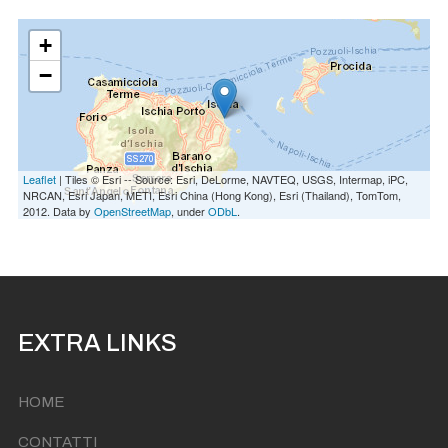
+
−
Leaflet
| Tiles © Esri -- Source: Esri, DeLorme, NAVTEQ, USGS, Intermap, iPC,
NRCAN, Esri Japan, METI, Esri China (Hong Kong), Esri (Thailand), TomTom,
2012. Data by
OpenStreetMap
, under
ODbL
.
EXTRA LINKS
HOME
CONTATTI