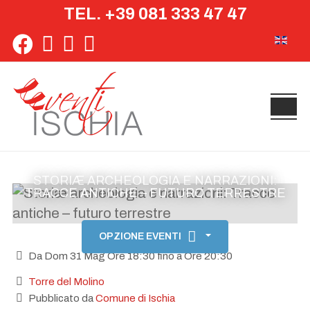
TEL. +39 081 333 47 47
Seleziona 
STORIÆ ARCHEOLOGIA E NARRAZIONI:
TRACCE ANTICHE – FUTURO TERRESTRE
OPZIONE EVENTI
Da Dom 31 Mag Ore 18:30 fino a Ore 20:30
Torre del Molino
Pubblicato da
Comune di Ischia