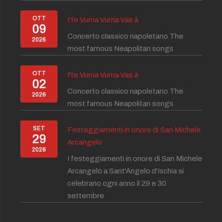
OTT
I'te Vurria Vurria Vas à
09
Concerto classico napoletano The
2026
most famous Neapolitan songs
OTT
I'te Vurria Vurria Vas à
02
Concerto classico napoletano The
2026
most famous Neapolitan songs
SET
Festeggiamenti in onore di San Michele
29
Arcangelo
2026
I festeggiamenti in onore di San Michele
Arcangelo a Sant'Angelo d'Ischia si
celebrano ogni anno il 29 e 30
settembre