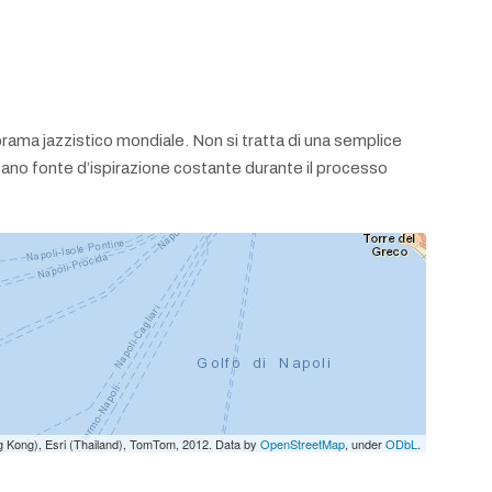
anorama jazzistico mondiale. Non si tratta di una semplice
entano fonte d’ispirazione costante durante il processo
g Kong), Esri (Thailand), TomTom, 2012. Data by
OpenStreetMap
, under
ODbL
.