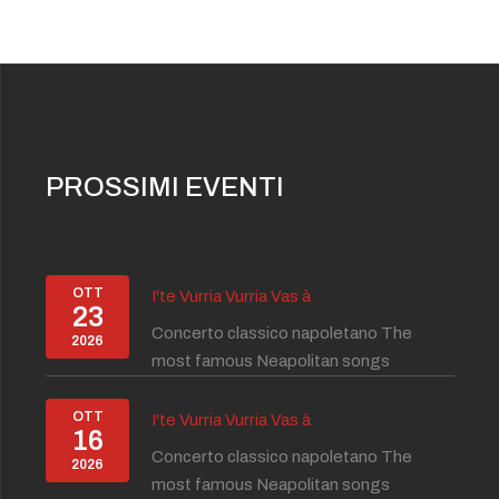
PROSSIMI EVENTI
OTT
I'te Vurria Vurria Vas à
23
Concerto classico napoletano The
2026
most famous Neapolitan songs
OTT
I'te Vurria Vurria Vas à
16
Concerto classico napoletano The
2026
most famous Neapolitan songs