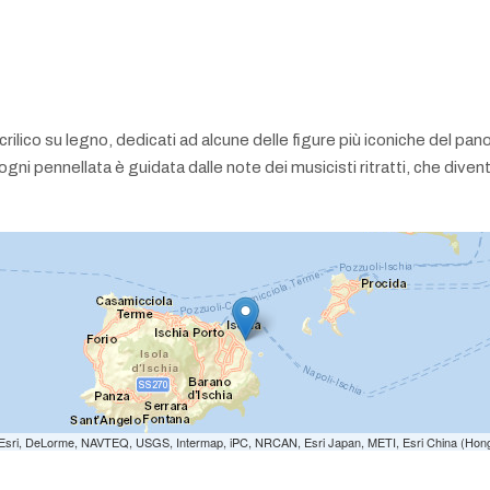
o acrilico su legno, dedicati ad alcune delle figure più iconiche del p
ogni pennellata è guidata dalle note dei musicisti ritratti, che div
e: Esri, DeLorme, NAVTEQ, USGS, Intermap, iPC, NRCAN, Esri Japan, METI, Esri China (Hon