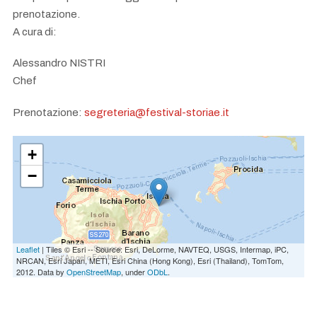
prenotazione.
A cura di:
Alessandro NISTRI
Chef
Prenotazione:
segreteria@festival-storiae.it
+
−
Leaflet
| Tiles © Esri -- Source: Esri, DeLorme, NAVTEQ, USGS, Intermap, iPC,
NRCAN, Esri Japan, METI, Esri China (Hong Kong), Esri (Thailand), TomTom,
2012. Data by
OpenStreetMap
, under
ODbL
.