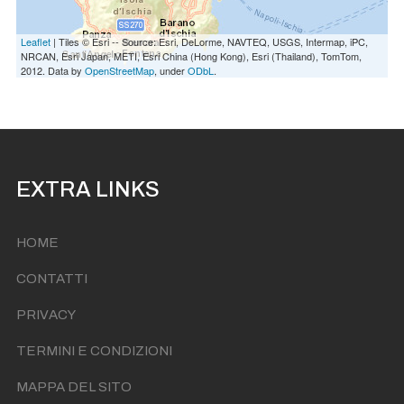
Leaflet
| Tiles © Esri -- Source: Esri, DeLorme, NAVTEQ, USGS, Intermap, iPC,
NRCAN, Esri Japan, METI, Esri China (Hong Kong), Esri (Thailand), TomTom,
2012. Data by
OpenStreetMap
, under
ODbL
.
EXTRA LINKS
HOME
CONTATTI
PRIVACY
TERMINI E CONDIZIONI
MAPPA DEL SITO