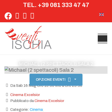
TEL. +39 081 333 47 47
Seleziona 
MICHAEL (2 SPETTACOLI) SALA 2
OPZIONE EVENTI
Da Sab 16 Mag Ore 19:00 fino a Ore 23:30
Cinema Excelsior
Pubblicato da
Cinema Excelsior
Categorie:
Cinema