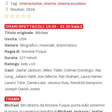
Tag:
cinema ischia
,
cinema
,
cinema excelsior
Risultati: 2616
ORARI SPETTACOLI: 19:00 - 21:30 Sala 2
Titolo originale
:
Michael
Uscita
: USA
Genere
: Biografico, musicale, drammatico
Regia di
: Antoine Fuqua
Durata
: 127 minuti
Ratings
: kids +13
Cast
: Jaafar Jackson, Miles Teller, Colman Domingo, Nia
Long, Juliano Valdi, Joe Gillette, Kat Graham, Laura Harrier,
Larenz Tate, Derek Luke, Jessica Sula, Kendrick Sampson,
Joseph David-Jones
TRAMA
Michael
, film diretto da Antoine Fuqua, porta sullo schermo
la storia, la carriera e l’eredità di
Michael Jackson
(
Jaafar