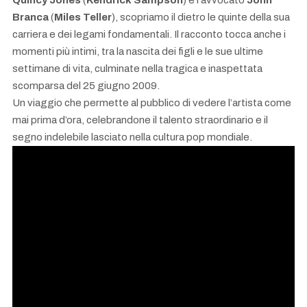
Branca
(
Miles Teller
), scopriamo il dietro le quinte della sua
carriera e dei legami fondamentali. Il racconto tocca anche i
momenti più intimi, tra la nascita dei figli e le sue ultime
settimane di vita, culminate nella tragica e inaspettata
scomparsa del 25 giugno 2009.
Un viaggio che permette al pubblico di vedere l’artista come
mai prima d’ora, celebrandone il talento straordinario e il
segno indelebile lasciato nella cultura pop mondiale.