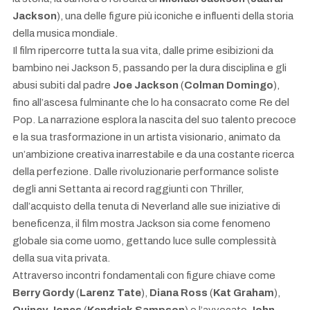
Jackson
), una delle figure più iconiche e influenti della storia
della musica mondiale.
Il film ripercorre tutta la sua vita, dalle prime esibizioni da
bambino nei Jackson 5, passando per la dura disciplina e gli
abusi subiti dal padre
Joe Jackson
(
Colman Domingo
),
fino all’ascesa fulminante che lo ha consacrato come Re del
Pop. La narrazione esplora la nascita del suo talento precoce
e la sua trasformazione in un artista visionario, animato da
un’ambizione creativa inarrestabile e da una costante ricerca
della perfezione. Dalle rivoluzionarie performance soliste
degli anni Settanta ai record raggiunti con Thriller,
dall’acquisto della tenuta di Neverland alle sue iniziative di
beneficenza, il film mostra Jackson sia come fenomeno
globale sia come uomo, gettando luce sulle complessità
della sua vita privata.
Attraverso incontri fondamentali con figure chiave come
Berry Gordy
(
Larenz Tate
),
Diana Ross
(
Kat Graham
),
Quincy Jones
(
Kendrick Sampson
) e l’avvocato
John