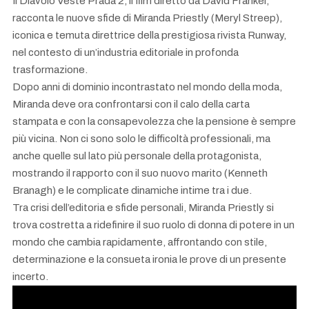
Il Diavolo Veste Prada 2, il film diretto da David Frankel,
racconta le nuove sfide di Miranda Priestly (Meryl Streep),
iconica e temuta direttrice della prestigiosa rivista Runway,
nel contesto di un’industria editoriale in profonda
trasformazione.
Dopo anni di dominio incontrastato nel mondo della moda,
Miranda deve ora confrontarsi con il calo della carta
stampata e con la consapevolezza che la pensione è sempre
più vicina. Non ci sono solo le difficoltà professionali, ma
anche quelle sul lato più personale della protagonista,
mostrando il rapporto con il suo nuovo marito (Kenneth
Branagh) e le complicate dinamiche intime tra i due.
Tra crisi dell’editoria e sfide personali, Miranda Priestly si
trova costretta a ridefinire il suo ruolo di donna di potere in un
mondo che cambia rapidamente, affrontando con stile,
determinazione e la consueta ironia le prove di un presente
incerto.