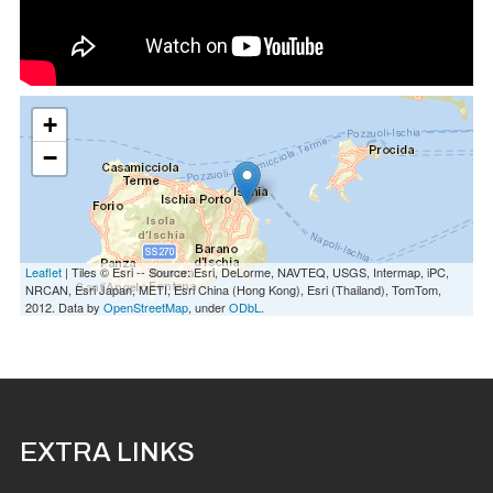
+
−
Leaflet
| Tiles © Esri -- Source: Esri, DeLorme, NAVTEQ, USGS, Intermap, iPC,
NRCAN, Esri Japan, METI, Esri China (Hong Kong), Esri (Thailand), TomTom,
2012. Data by
OpenStreetMap
, under
ODbL
.
EXTRA LINKS