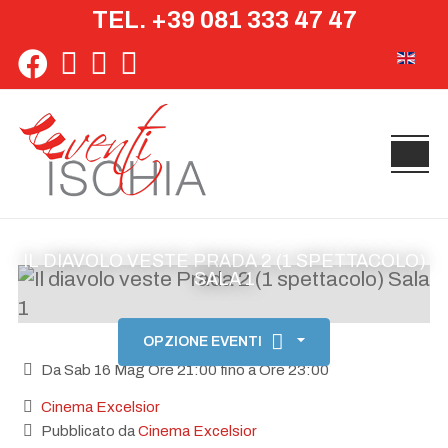
TEL. +39 081 333 47 47
Seleziona 
IL DIAVOLO VESTE PRADA 2 (1 SPETTACOLO)
SALA 1
OPZIONE EVENTI
Da Sab 16 Mag Ore 21:00 fino a Ore 23:00
Cinema Excelsior
Pubblicato da
Cinema Excelsior