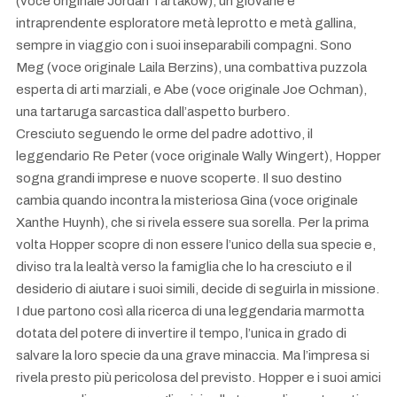
(voce originale Jordan Tartakow), un giovane e
intraprendente esploratore metà leprotto e metà gallina,
sempre in viaggio con i suoi inseparabili compagni. Sono
Meg (voce originale Laila Berzins), una combattiva puzzola
esperta di arti marziali, e Abe (voce originale Joe Ochman),
una tartaruga sarcastica dall’aspetto burbero.
Cresciuto seguendo le orme del padre adottivo, il
leggendario Re Peter (voce originale Wally Wingert), Hopper
sogna grandi imprese e nuove scoperte. Il suo destino
cambia quando incontra la misteriosa Gina (voce originale
Xanthe Huynh), che si rivela essere sua sorella. Per la prima
volta Hopper scopre di non essere l’unico della sua specie e,
diviso tra la lealtà verso la famiglia che lo ha cresciuto e il
desiderio di aiutare i suoi simili, decide di seguirla in missione.
I due partono così alla ricerca di una leggendaria marmotta
dotata del potere di invertire il tempo, l’unica in grado di
salvare la loro specie da una grave minaccia. Ma l’impresa si
rivela presto più pericolosa del previsto. Hopper e i suoi amici