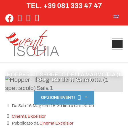
TEL. +39 081 333 47 47
Seleziona 
HOPPER - IL SEGRETO DELLA MARMOTTA (1
SPETTACOLO) SALA 1
OPZIONE EVENTI
Da Sab 16 Mag Ore 18:30 fino a Ore 20:00
Cinema Excelsior
Pubblicato da
Cinema Excelsior