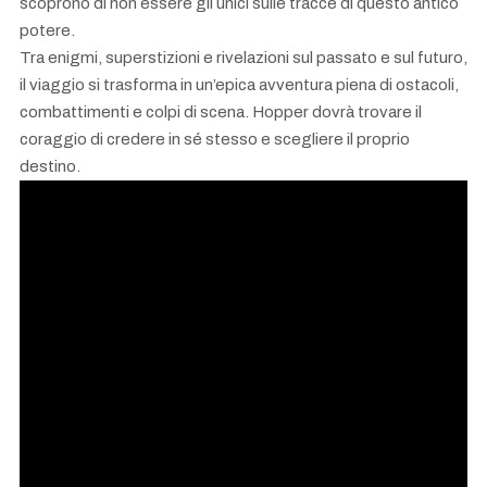
scoprono di non essere gli unici sulle tracce di questo antico
potere.
Tra enigmi, superstizioni e rivelazioni sul passato e sul futuro,
il viaggio si trasforma in un’epica avventura piena di ostacoli,
combattimenti e colpi di scena. Hopper dovrà trovare il
coraggio di credere in sé stesso e scegliere il proprio
destino.