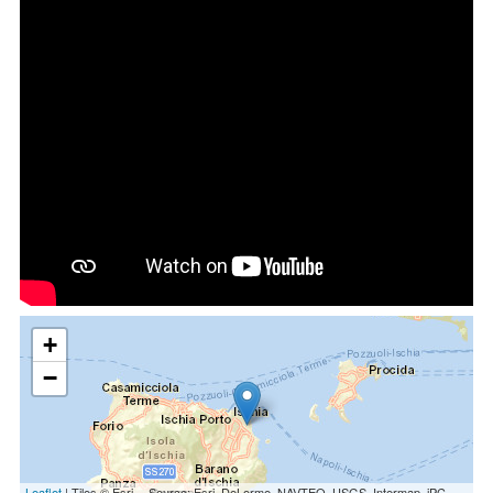
+
−
Leaflet
| Tiles © Esri -- Source: Esri, DeLorme, NAVTEQ, USGS, Intermap, iPC,