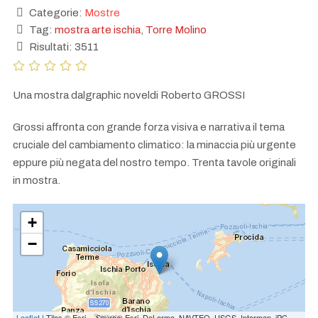
Categorie:
Mostre
Tag:
mostra arte ischia
,
Torre Molino
Risultati: 3511
Una mostra dalgraphic noveldi Roberto GROSSI
Grossi affronta con grande forza visiva e narrativa il tema
cruciale del cambiamento climatico: la minaccia più urgente
eppure più negata del nostro tempo. Trenta tavole originali
in mostra.
+
−
Leaflet
| Tiles © Esri -- Source: Esri, DeLorme, NAVTEQ, USGS, Intermap, iPC,