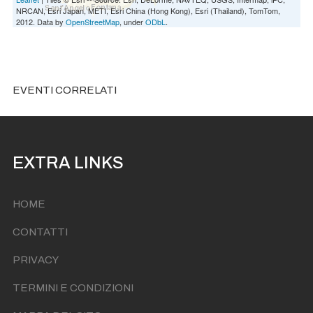
NRCAN, Esri Japan, METI, Esri China (Hong Kong), Esri (Thailand), TomTom,
2012. Data by
OpenStreetMap
, under
ODbL
.
EVENTI CORRELATI
EXTRA LINKS
HOME
CONTATTI
PRIVACY
TERMINI E CONDIZIONI