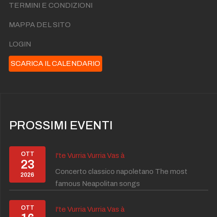
TERMINI E CONDIZIONI
MAPPA DEL SITO
LOGIN
SCARICA IL CALENDARIO
PROSSIMI EVENTI
OTT
I'te Vurria Vurria Vas à
23
Concerto classico napoletano The most
2026
famous Neapolitan songs
OTT
I'te Vurria Vurria Vas à