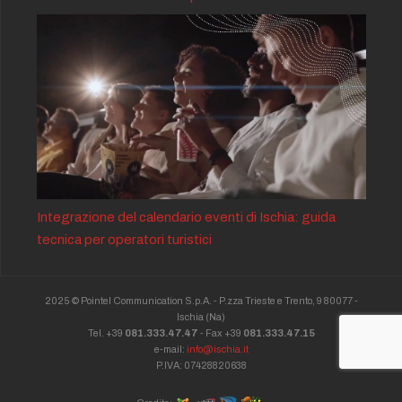
Integrazione del calendario eventi di Ischia: guida
tecnica per operatori turistici
2025 © Pointel Communication S.p.A. - P.zza Trieste e Trento, 9 80077 -
Ischia
(Na)
Tel. +39
081.333.47.47
- Fax +39
081.333.47.15
e-mail:
info@ischia.it
P.IVA: 07428820638