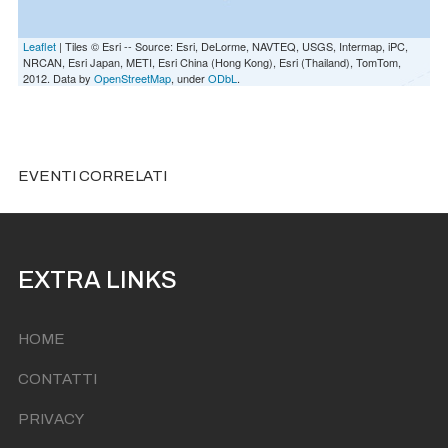
Leaflet
| Tiles © Esri -- Source: Esri, DeLorme, NAVTEQ, USGS, Intermap, iPC,
NRCAN, Esri Japan, METI, Esri China (Hong Kong), Esri (Thailand), TomTom,
2012. Data by
OpenStreetMap
, under
ODbL
.
EVENTI CORRELATI
EXTRA LINKS
HOME
CONTATTI
PRIVACY