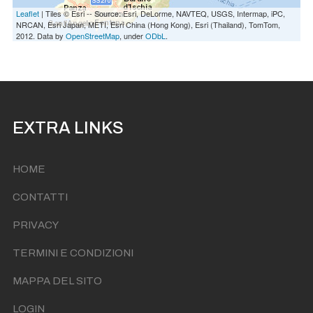
Leaflet
| Tiles © Esri -- Source: Esri, DeLorme, NAVTEQ, USGS, Intermap, iPC,
NRCAN, Esri Japan, METI, Esri China (Hong Kong), Esri (Thailand), TomTom,
2012. Data by
OpenStreetMap
, under
ODbL
.
EXTRA LINKS
HOME
CONTATTI
PRIVACY
TERMINI E CONDIZIONI
MAPPA DEL SITO
LOGIN