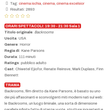
Tag:
cinema ischia
,
cinema
,
cinema excelsior
Risultati: 2893
ORARI SPETTACOLI: 19:30 - 21:30 Sala 1
Titolo originale
:
Backrooms
Uscita
: USA
Genere
: Horror
Regia di
: Kane Parsons
Durata
: 111 minuti
Ratings
: pubblico adulto
Cast
: Chiwetel Ejiofor, Renate Reinsve, Mark Duplass, Finn
Bennett
TRAMA
Backrooms, film diretto da Kane Parsons, è basato su uno
dei più affascinanti e sconvolgenti miti moderni nati sul web:
le Backrooms, un luogo liminale, una sorta di dimensione
parallela infinita fatta di stanze vuote, strutture inquietanti e