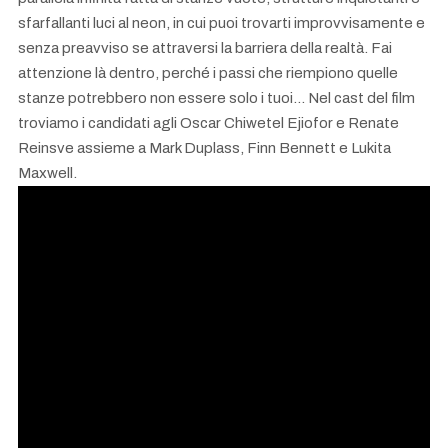
sfarfallanti luci al neon, in cui puoi trovarti improvvisamente e
senza preavviso se attraversi la barriera della realtà. Fai
attenzione là dentro, perché i passi che riempiono quelle
stanze potrebbero non essere solo i tuoi... Nel cast del film
troviamo i candidati agli Oscar Chiwetel Ejiofor e Renate
Reinsve assieme a Mark Duplass, Finn Bennett e Lukita
Maxwell.