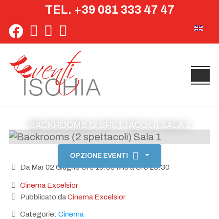
TEL. +39 081 333 47 47
Seleziona 
BACKROOMS (2 SPETTACOLI) SALA 1
OPZIONE EVENTI
Da Mar 02 Giugno Ore 19:30 fino a Ore 23:30
Cinema Excelsior
Pubblicato da
Cinema Excelsior
Categorie:
Cinema