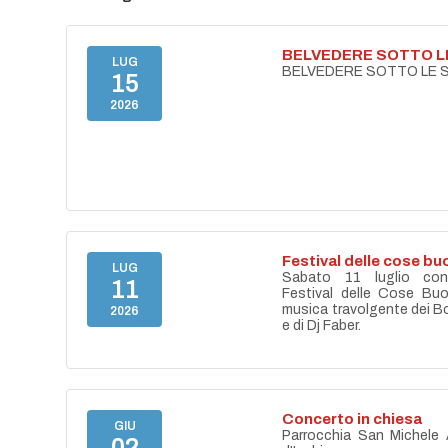
BELVEDERE SOTTO L
LUG
BELVEDERE SOTTO LE 
15
2026
Festival delle cose bu
LUG
Sabato 11 luglio con 
11
Festival delle Cose Buo
musica travolgente dei Bo
2026
e di Dj Faber.
Concerto in chiesa
GIU
Parrocchia San Michele 
02