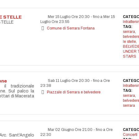
E STELLE
Mer 15 Luglio Ore 20:30
-
fino a Mer 15
CATEGO
Luglio Ore 23:55
Intratten
STELLE
TAG:
Comune di Serrara Fontana
serrara
,
belvedere
le stelle
,
BELVED
UNDER 
STARS
one
Sab 11 Luglio Ore 20:30
-
fino a Ore
CATEGO
23:38
Intratten
il tradizionale
TAG:
ne. Sul palco la
Piazzale di Serrara e belvedere
serrara
,
ttari di Macerata
belveder
serrara
Mar 02 Giugno Ore 21:00
-
fino a Ore
CATEGO
22:30
Concerti
Arc. Sant'Angelo