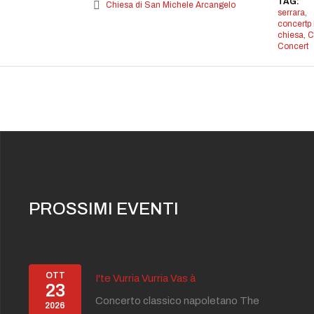
TAG:
Chiesa di San Michele Arcangelo
serrara
,
concertp 
chiesa
,
C
Concert
PROSSIMI EVENTI
OTT
I'te Vurria Vurria Vas à
23
Concerto classico napoletano The
2026