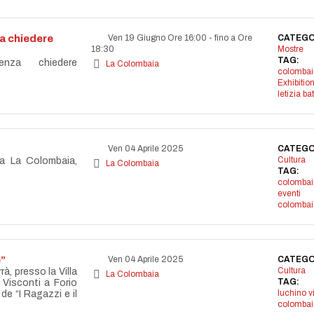
za chiedere
Ven 19 Giugno Ore 16:00
-
fino a Ore
CATEGO
18:30
Mostre
TAG:
enza chiedere
La Colombaia
colombai
Exhibitio
letizia ba
Ven 04 Aprile 2025
CATEGO
Cultura
la La Colombaia,
La Colombaia
TAG:
colombai
eventi
colombai
e”
Ven 04 Aprile 2025
CATEGO
Cultura
rrà, presso la Villa
La Colombaia
TAG:
Visconti a Forio
luchino v
 de “I Ragazzi e il
colombai