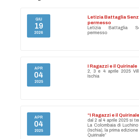
Letizia Battaglia Sen
GIU
permesso
19
Letizia Battaglia S
2026
permesso
I Ragazzi e il Quirinale
APR
2, 3 e 4 aprile 2025 Vil
04
Ischia
2025
“I Ragazzi e il Quirinal
APR
dal 2 al 4 aprile 2025 si te
04
La Colombaia di Luchino 
(Ischia), la prima edizione
2025
Quirinale”