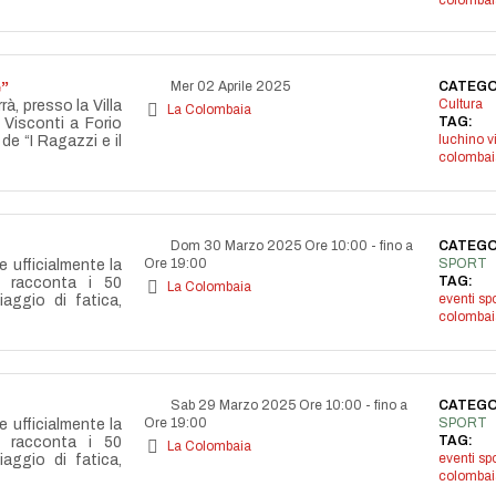
colombai
e”
Mer 02 Aprile 2025
CATEGO
Cultura
rrà, presso la Villa
La Colombaia
TAG:
Visconti a Forio
luchino v
 de “I Ragazzi e il
colombai
Dom 30 Marzo 2025 Ore 10:00
-
fino a
CATEGO
Ore 19:00
SPORT
e ufficialmente la
TAG:
e racconta i 50
La Colombaia
eventi spo
aggio di fatica,
colombai
Sab 29 Marzo 2025 Ore 10:00
-
fino a
CATEGO
Ore 19:00
SPORT
e ufficialmente la
TAG:
e racconta i 50
La Colombaia
eventi spo
aggio di fatica,
colombai