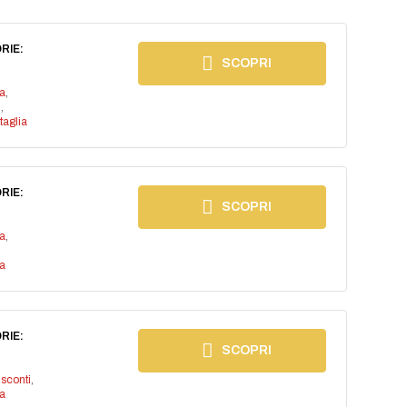
RIE:
SCOPRI
a
,
n
,
ttaglia
RIE:
SCOPRI
a
,
a
RIE:
SCOPRI
isconti
,
a