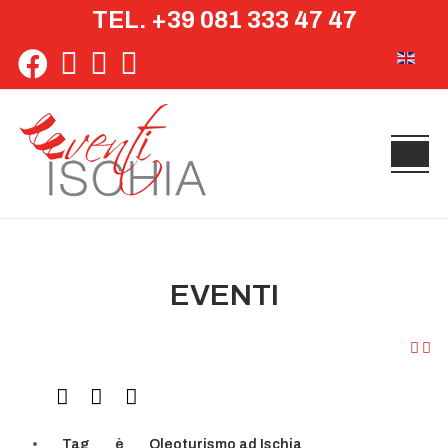
TEL. +39 081 333 47 47
Seleziona 
EVENTI
Tag
è
Oleoturismo ad Ischia