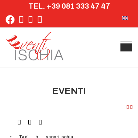
TEL. +39 081 333 47 47
Seleziona 
EVENTI
Tag
è
sapori ischia