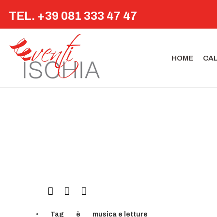
TEL. +39 081 333 47 47
HOME
CA
Tag
è
musica e letture