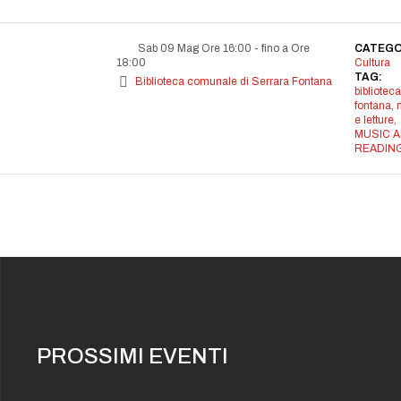
Sab 09 Mag Ore 16:00
-
fino a Ore
CATEGO
18:00
Cultura
TAG:
Biblioteca comunale di Serrara Fontana
biblioteca
fontana
,
e letture
,
MUSIC 
READIN
PROSSIMI EVENTI