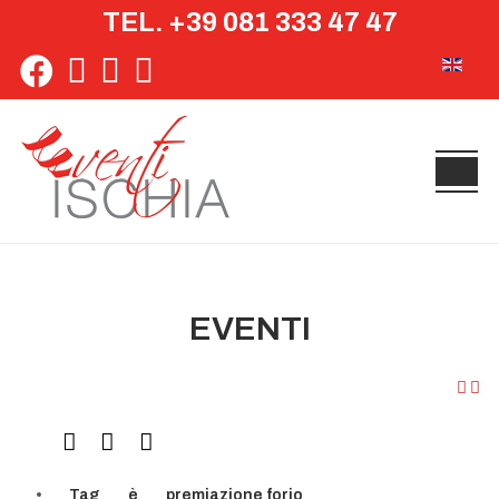
TEL. +39 081 333 47 47
Seleziona 
EVENTI
Tag
è
premiazione forio