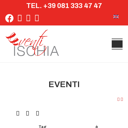
TEL. +39 081 333 47 47
Seleziona 
EVENTI
Tag
è