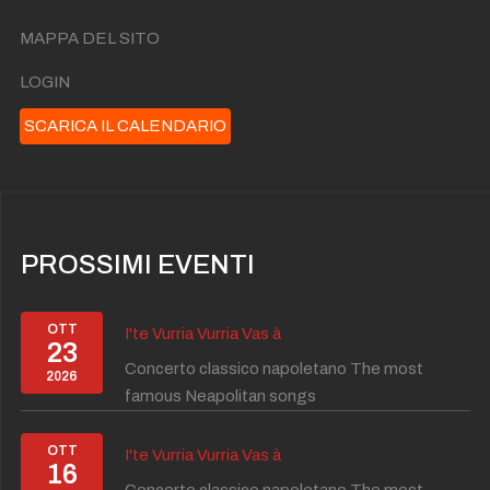
MAPPA DEL SITO
LOGIN
SCARICA IL CALENDARIO
PROSSIMI EVENTI
OTT
I'te Vurria Vurria Vas à
23
Concerto classico napoletano The most
2026
famous Neapolitan songs
OTT
I'te Vurria Vurria Vas à
16