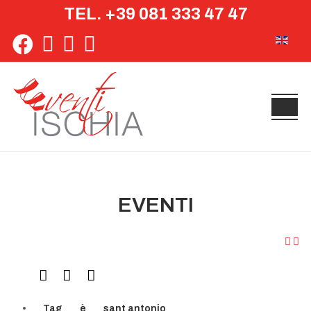
TEL. +39 081 333 47 47
Seleziona 
EVENTI
Tag
è
sant antonio