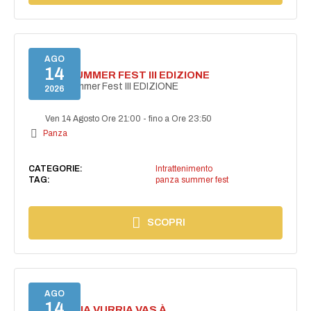
AGO
14
PANZA SUMMER FEST III EDIZIONE
PANZA Summer Fest III EDIZIONE
2026
Ven 14 Agosto Ore 21:00
-
fino a Ore 23:50
Panza
CATEGORIE:
Intrattenimento
TAG:
panza summer fest
SCOPRI
AGO
14
I'TE VURRIA VURRIA VAS À