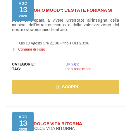
AGO
13
NASCE “FORIO MOOD”: L’ESTATE FORIANA SI
ACCENDE!
2026
Forio si prepara a vivere un’estate all’insegna della
musica, dell’intrattenimento e della valorizzazione del
nostro straordinario territorio.
Gio 13 Agosto Ore 21:00
-
fino a Ore 23:00
Comune di Forio
CATEGORIE:
By night
TAG:
forio
,
forio mood
SCOPRI
AGO
13
FORIO LA DOLCE VITA RITORNA
FORIO LA DOLCE VITA RITORNA
2026