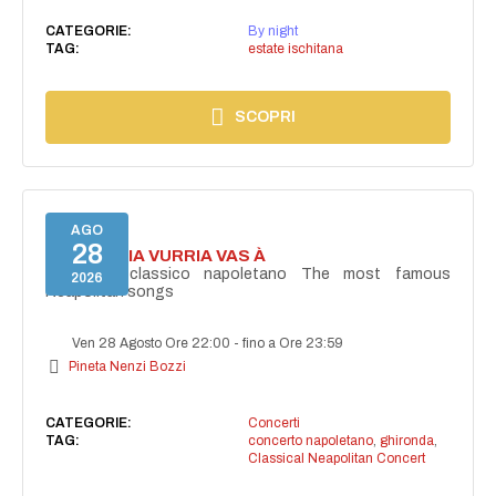
CATEGORIE:
By night
TAG:
estate ischitana
SCOPRI
AGO
28
I'TE VURRIA VURRIA VAS À
Concerto classico napoletano The most famous
2026
Neapolitan songs
Ven 28 Agosto Ore 22:00
-
fino a Ore 23:59
Pineta Nenzi Bozzi
CATEGORIE:
Concerti
TAG:
concerto napoletano
,
ghironda
,
Classical Neapolitan Concert