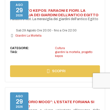
AGO
29
PROGETTO KEPOS: FARAONI E FIORI. LA
MERAVIGLIA DEI GIARDINI DELL'ANTICO EGITTO
2026
Faraoni e fiori. La meraviglia dei giardini dell'antico Egitto
Sab 29 Agosto Ore 20:00
-
fino a Ore 22:00
Giardini La Mortella
CATEGORIE:
Cultura
TAG:
giardini la mortella
,
progetto
kepos
SCOPRI
AGO
29
NASCE “FORIO MOOD”: L’ESTATE FORIANA SI
ACCENDE!
2026