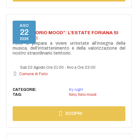
AGO
22
NASCE “FORIO MOOD”: L’ESTATE FORIANA SI
ACCENDE!
2026
Forio si prepara a vivere un’estate all’insegna della
musica, dell’intrattenimento e della valorizzazione del
nostro straordinario territorio.
Sab 22 Agosto Ore 21:00
-
fino a Ore 23:00
Comune di Forio
CATEGORIE:
By night
TAG:
forio
,
forio mood
SCOPRI