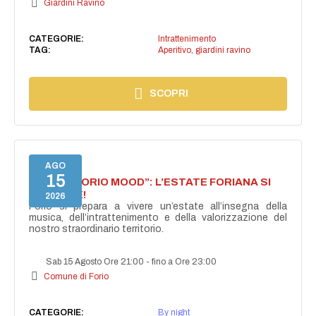
Giardini Ravino
CATEGORIE:
Intrattenimento
TAG:
Aperitivo
,
giardini ravino
SCOPRI
AGO
15
NASCE “FORIO MOOD”: L’ESTATE FORIANA SI
ACCENDE!
2026
Forio si prepara a vivere un’estate all’insegna della
musica, dell’intrattenimento e della valorizzazione del
nostro straordinario territorio.
Sab 15 Agosto Ore 21:00
-
fino a Ore 23:00
Comune di Forio
CATEGORIE:
By night