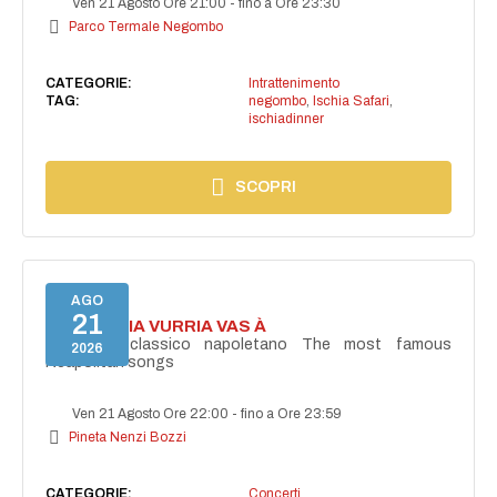
Ven 21 Agosto Ore 21:00
-
fino a Ore 23:30
Parco Termale Negombo
CATEGORIE:
Intrattenimento
TAG:
negombo
,
Ischia Safari
,
ischiadinner
SCOPRI
AGO
21
I'TE VURRIA VURRIA VAS À
Concerto classico napoletano The most famous
2026
Neapolitan songs
Ven 21 Agosto Ore 22:00
-
fino a Ore 23:59
Pineta Nenzi Bozzi
CATEGORIE:
Concerti