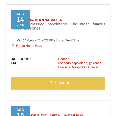
AGO
14
I'TE VURRIA VURRIA VAS À
Concerto classico napoletano The most famous
2026
Neapolitan songs
Ven 14 Agosto Ore 22:00
-
fino a Ore 23:59
Pineta Nenzi Bozzi
CATEGORIE:
Concerti
TAG:
concerto napoletano
,
ghironda
,
Classical Neapolitan Concert
SCOPRI
AGO
15
SECRET APERITIF... WITH LIVE MUSIC