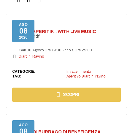
AGO
08
SECRET APERITIF... WITH LIVE MUSIC
Secret aperitif
2026
Sab 08 Agosto Ore 19:30
-
fino a Ore 22:00
Giardini Ravino
CATEGORIE:
Intrattenimento
TAG:
Aperitivo
,
giardini ravino
SCOPRI
AGO
08
TORNEO DI BURRACO DI BENEFICENZA