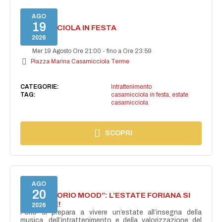
AGO
19
CASAMICCIOLA IN FESTA
2026
Mer 19 Agosto Ore 21:00
-
fino a Ore 23:59
Piazza Marina Casamicciola Terme
CATEGORIE:
Intrattenimento
TAG:
casamicciola in festa
,
estate
casamicciola
SCOPRI
AGO
20
NASCE “FORIO MOOD”: L’ESTATE FORIANA SI
ACCENDE!
2026
Forio si prepara a vivere un’estate all’insegna della
musica, dell’intrattenimento e della valorizzazione del