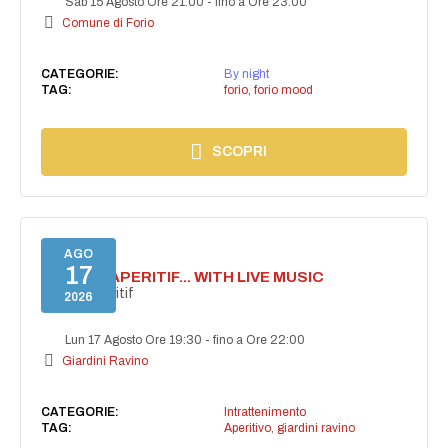
Sab 15 Agosto Ore 21:00
-
fino a Ore 23:00
Comune di Forio
CATEGORIE:
By night
TAG:
forio
,
forio mood
SCOPRI
AGO
17
SECRET APERITIF... WITH LIVE MUSIC
Secret aperitif
2026
Lun 17 Agosto Ore 19:30
-
fino a Ore 22:00
Giardini Ravino
CATEGORIE:
Intrattenimento
TAG:
Aperitivo
,
giardini ravino