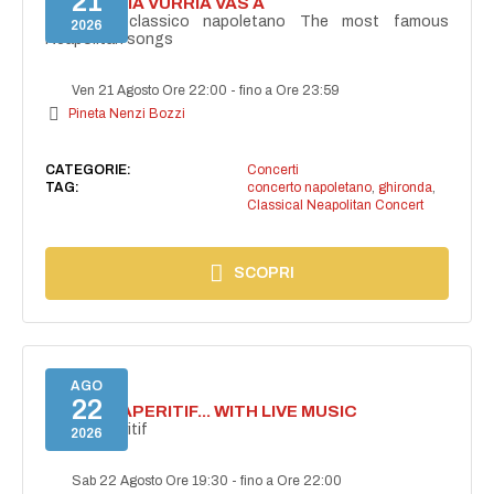
21
I'TE VURRIA VURRIA VAS À
Concerto classico napoletano The most famous
2026
Neapolitan songs
Ven 21 Agosto Ore 22:00
-
fino a Ore 23:59
Pineta Nenzi Bozzi
CATEGORIE:
Concerti
TAG:
concerto napoletano
,
ghironda
,
Classical Neapolitan Concert
SCOPRI
AGO
22
SECRET APERITIF... WITH LIVE MUSIC
Secret aperitif
2026
Sab 22 Agosto Ore 19:30
-
fino a Ore 22:00