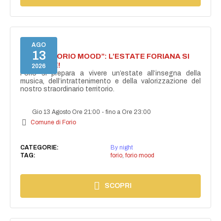
AGO
13
NASCE “FORIO MOOD”: L’ESTATE FORIANA SI
ACCENDE!
2026
Forio si prepara a vivere un’estate all’insegna della
musica, dell’intrattenimento e della valorizzazione del
nostro straordinario territorio.
Gio 13 Agosto Ore 21:00
-
fino a Ore 23:00
Comune di Forio
CATEGORIE:
By night
TAG:
forio
,
forio mood
SCOPRI