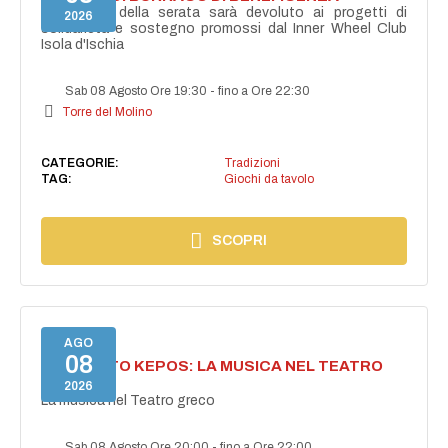
Il ricavato della serata sarà devoluto ai progetti di
2026
solidarietà e sostegno promossi dal Inner Wheel Club
Isola d'Ischia
Sab 08 Agosto Ore 19:30
-
fino a Ore 22:30
Torre del Molino
CATEGORIE:
Tradizioni
TAG:
Giochi da tavolo
SCOPRI
AGO
08
PROGETTO KEPOS: LA MUSICA NEL TEATRO
GRECO
2026
La musica nel Teatro greco
Sab 08 Agosto Ore 20:00
-
fino a Ore 22:00