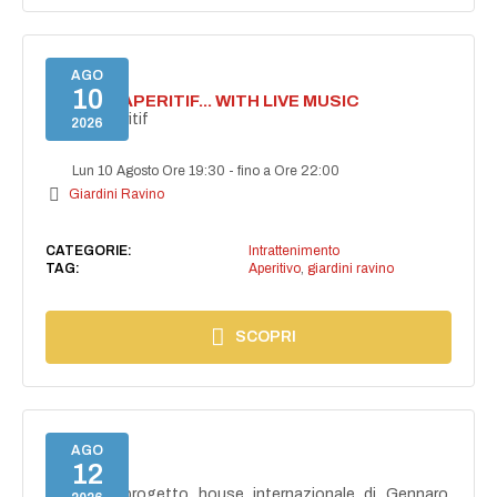
AGO
10
SECRET APERITIF... WITH LIVE MUSIC
Secret aperitif
2026
Lun 10 Agosto Ore 19:30
-
fino a Ore 22:00
Giardini Ravino
CATEGORIE:
Intrattenimento
TAG:
Aperitivo
,
giardini ravino
SCOPRI
AGO
12
NAIMA
NAIMA, il progetto house internazionale di Gennaro,