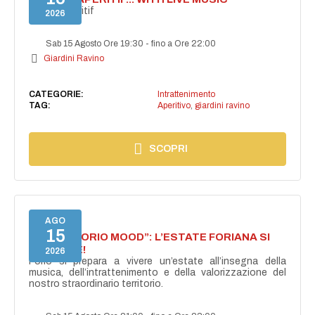
Secret aperitif
2026
Sab 15 Agosto Ore 19:30
-
fino a Ore 22:00
Giardini Ravino
CATEGORIE:
Intrattenimento
TAG:
Aperitivo
,
giardini ravino
SCOPRI
AGO
15
NASCE “FORIO MOOD”: L’ESTATE FORIANA SI
ACCENDE!
2026
Forio si prepara a vivere un’estate all’insegna della
musica, dell’intrattenimento e della valorizzazione del
nostro straordinario territorio.