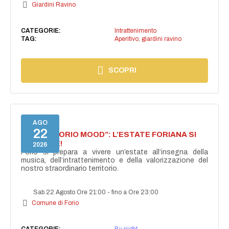
Giardini Ravino
CATEGORIE:
Intrattenimento
TAG:
Aperitivo
,
giardini ravino
SCOPRI
AGO
22
NASCE “FORIO MOOD”: L’ESTATE FORIANA SI
ACCENDE!
2026
Forio si prepara a vivere un’estate all’insegna della
musica, dell’intrattenimento e della valorizzazione del
nostro straordinario territorio.
Sab 22 Agosto Ore 21:00
-
fino a Ore 23:00
Comune di Forio
CATEGORIE:
By night