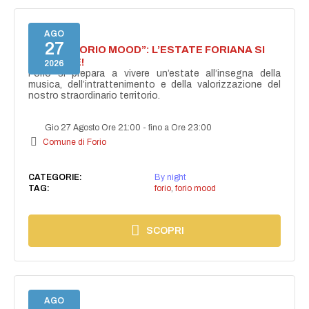
AGO
27
NASCE “FORIO MOOD”: L’ESTATE FORIANA SI
ACCENDE!
2026
Forio si prepara a vivere un’estate all’insegna della
musica, dell’intrattenimento e della valorizzazione del
nostro straordinario territorio.
Gio 27 Agosto Ore 21:00
-
fino a Ore 23:00
Comune di Forio
CATEGORIE:
By night
TAG:
forio
,
forio mood
SCOPRI
AGO