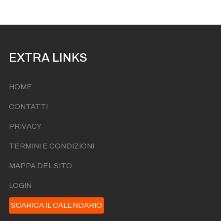
I'te Vurria Vurria Vas à
Ven 18 Settembre Ore 22:00
I'te Vurria Vurria Vas à
Ven 25 Settembre Ore 22:00
EXTRA LINKS
HOME
CONTATTI
PRIVACY
TERMINI E CONDIZIONI
MAPPA DEL SITO
LOGIN
SCARICA IL CALENDARIO