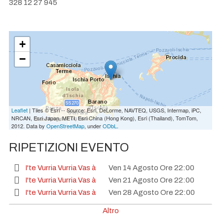
328 12 27 945
+
−
Leaflet
| Tiles © Esri -- Source: Esri, DeLorme, NAVTEQ, USGS, Intermap, iPC,
NRCAN, Esri Japan, METI, Esri China (Hong Kong), Esri (Thailand), TomTom,
2012. Data by
OpenStreetMap
, under
ODbL
.
RIPETIZIONI EVENTO
I'te Vurria Vurria Vas à
Ven 14 Agosto Ore 22:00
I'te Vurria Vurria Vas à
Ven 21 Agosto Ore 22:00
I'te Vurria Vurria Vas à
Ven 28 Agosto Ore 22:00
I'te Vurria Vurria Vas à
Ven 04 Settembre Ore 22:00
Altro
I'te Vurria Vurria Vas à
Ven 11 Settembre Ore 22:00