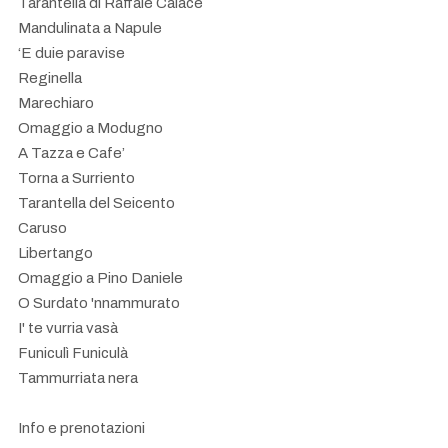
Tarantella di Raffale Calace
Mandulinata a Napule
‘E duie paravise
Reginella
Marechiaro
Omaggio a Modugno
A Tazza e Cafe’
Torna a Surriento
Tarantella del Seicento
Caruso
Libertango
Omaggio a Pino Daniele
O Surdato 'nnammurato
I' te vurria vasà
Funiculì Funiculà
Tammurriata nera
Info e prenotazioni