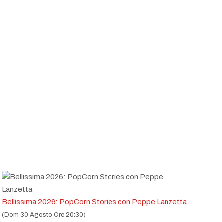
0 - Ven 24 Ottobre 2025 Ore 23:30)
- Ven 25 Luglio 2025 Ore 23:30)
:00 - Ven 12 Settembre 2025 Ore 23:30)
0 - Ven 03 Ottobre 2025 Ore 23:30)
:00 - Ven 26 Settembre 2025 Ore 23:30)
:00 - Ven 19 Settembre 2025 Ore 23:30)
 Ven 11 Luglio 2025 Ore 23:30)
 - Ven 27 Giugno 2025 Ore 23:30)
Bellissima 2026: PopCorn Stories con Peppe Lanzetta
- Ven 04 Luglio 2025 Ore 23:30)
(Dom 30 Agosto Ore 20:30)