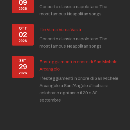
09
22:00 - Ven 07 Agosto 2026 Ore 23:59)
Concerto classico napoletano The
Ven 14 Agosto 2026 Ore 23:59)
2026
most famous Neapolitan songs
Ven 21 Agosto 2026 Ore 23:59)
Ven 28 Agosto 2026 Ore 23:59)
OTT
I'te Vurria Vurria Vas à
 - Ven 04 Settembre 2026 Ore 23:59)
02
 - Ven 11 Settembre 2026 Ore 23:59)
Concerto classico napoletano The
2026
 - Ven 18 Settembre 2026 Ore 23:59)
most famous Neapolitan songs
 - Ven 25 Settembre 2026 Ore 23:59)
Ven 02 Ottobre 2026 Ore 23:59)
SET
Festeggiamenti in onore di San Michele
29
Ven 09 Ottobre 2026 Ore 23:59)
Arcangelo
2026
Ven 16 Ottobre 2026 Ore 23:59)
I festeggiamenti in onore di San Michele
Ven 23 Ottobre 2026 Ore 23:59)
Arcangelo a Sant'Angelo d'Ischia si
celebrano ogni anno il 29 e 30
settembre