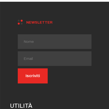
 - Ven 29 Agosto 2025 Ore 23:30)
:00 - Ven 05 Settembre 2025 Ore 23:30)
0 - Ven 17 Ottobre 2025 Ore 23:30)
 Ven 18 Luglio 2025 Ore 23:30)
NEWSLETTER
 - Ven 20 Giugno 2025 Ore 23:30)
 - Ven 08 Agosto 2025 Ore 23:30)
 - Ven 22 Agosto 2025 Ore 23:30)
 - Ven 01 Agosto 2025 Ore 23:30)
 - Ven 15 Agosto 2025 Ore 23:30)
0 - Ven 10 Ottobre 2025 Ore 23:30)
UTILITÀ