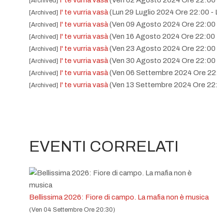
I' te vurria vasà
(Ven 02 Agosto 2024 Ore 22:00 
[Archived]
I' te vurria vasà
(Lun 29 Luglio 2024 Ore 22:00 - 
[Archived]
I' te vurria vasà
(Ven 09 Agosto 2024 Ore 22:00 
[Archived]
I' te vurria vasà
(Ven 16 Agosto 2024 Ore 22:00 
[Archived]
I' te vurria vasà
(Ven 23 Agosto 2024 Ore 22:00 
[Archived]
I' te vurria vasà
(Ven 30 Agosto 2024 Ore 22:00 
[Archived]
I' te vurria vasà
(Ven 06 Settembre 2024 Ore 22
[Archived]
I' te vurria vasà
(Ven 13 Settembre 2024 Ore 22:
[Archived]
I' te vurria vasà
(Ven 20 Settembre 2024 Ore 22
[Archived]
I'te Vurria Vasà Concerto classico napoletano
[Archived]
I'te Vurria Vasà Concerto classico napoletano
[Archived]
I'te Vurria Vasà Concerto classico napoletano
[Archived]
EVENTI CORRELATI
I'te Vurria Vasà Concerto classico napoletano
[Archived]
I'te Vurria Vasà Concerto classico napoletano
[Archived]
I'te Vurria Vasà Concerto classico napoletano
[Archived]
I'te Vurria Vasà Concerto classico napoletano
[Archived]
I'te Vurria Vasà Concerto classico napoletano
[Archived]
Bellissima 2026: Fiore di campo. La mafia non è musica
I'te Vurria Vasà Concerto classico napoletano
[Archived]
(Ven 04 Settembre Ore 20:30)