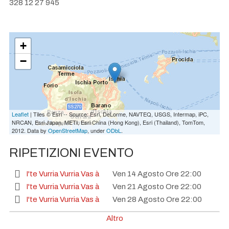
328 12 27 945
+
−
Leaflet
| Tiles © Esri -- Source: Esri, DeLorme, NAVTEQ, USGS, Intermap, iPC,
NRCAN, Esri Japan, METI, Esri China (Hong Kong), Esri (Thailand), TomTom,
2012. Data by
OpenStreetMap
, under
ODbL
.
RIPETIZIONI EVENTO
I'te Vurria Vurria Vas à
Ven 14 Agosto Ore 22:00
I'te Vurria Vurria Vas à
Ven 21 Agosto Ore 22:00
I'te Vurria Vurria Vas à
Ven 28 Agosto Ore 22:00
I'te Vurria Vurria Vas à
Ven 04 Settembre Ore 22:00
Altro
I'te Vurria Vurria Vas à
Ven 11 Settembre Ore 22:00