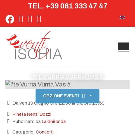
TEL. +39 081 333 47 47
Seleziona 
I'TE VURRIA VURRIA VAS À
OPZIONE EVENTI
Da Ven 19 Giugno Ore 22:00 fino a Ore 23:59
Pineta Nenzi Bozzi
Pubblicato da
La Ghironda
Categorie:
Concerti