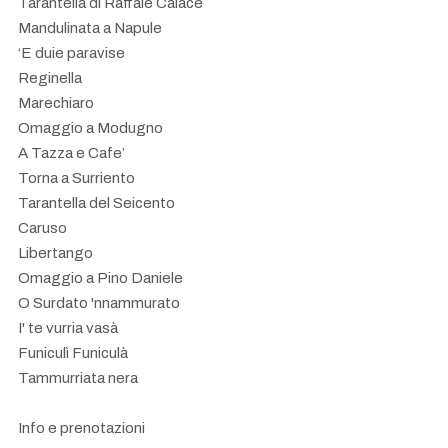
Tarantella di Raffale Calace
Mandulinata a Napule
‘E duie paravise
Reginella
Marechiaro
Omaggio a Modugno
A Tazza e Cafe’
Torna a Surriento
Tarantella del Seicento
Caruso
Libertango
Omaggio a Pino Daniele
O Surdato 'nnammurato
I' te vurria vasà
Funiculì Funiculà
Tammurriata nera
Info e prenotazioni