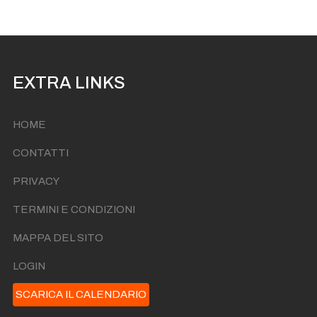
I'te Vurria Vurria Vas à
Ven 18 Settembre Ore 22:00
I'te Vurria Vurria Vas à
Ven 25 Settembre Ore 22:00
EXTRA LINKS
HOME
CONTATTI
PRIVACY
TERMINI E CONDIZIONI
MAPPA DEL SITO
LOGIN
SCARICA IL CALENDARIO