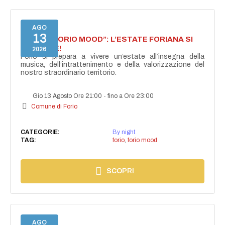
AGO
13
NASCE “FORIO MOOD”: L’ESTATE FORIANA SI
ACCENDE!
2026
Forio si prepara a vivere un’estate all’insegna della
musica, dell’intrattenimento e della valorizzazione del
nostro straordinario territorio.
Gio 13 Agosto Ore 21:00
-
fino a Ore 23:00
Comune di Forio
CATEGORIE:
By night
TAG:
forio
,
forio mood
SCOPRI
AGO