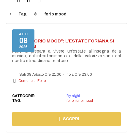
Tag
è
forio mood
AGO
08
NASCE “FORIO MOOD”: L’ESTATE FORIANA SI
ACCENDE!
2026
Forio si prepara a vivere un’estate all’insegna della
musica, dell’intrattenimento e della valorizzazione del
nostro straordinario territorio.
Sab 08 Agosto Ore 21:00
-
fino a Ore 23:00
Comune di Forio
CATEGORIE:
By night
TAG:
forio
,
forio mood
SCOPRI