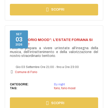
SCOPRI
SET
03
NASCE “FORIO MOOD”: L’ESTATE FORIANA SI
ACCENDE!
2026
Forio si prepara a vivere un’estate all’insegna della
musica, dell’intrattenimento e della valorizzazione del
nostro straordinario territorio.
Gio 03 Settembre Ore 21:00
-
fino a Ore 23:00
Comune di Forio
CATEGORIE:
By night
TAG:
forio
,
forio mood
SCOPRI