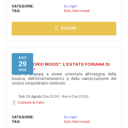
CATEGORIE:
By night
TAG:
forio
,
forio mood
SCOPRI
AGO
29
NASCE “FORIO MOOD”: L’ESTATE FORIANA SI
ACCENDE!
2026
Forio si prepara a vivere un’estate all’insegna della
musica, dell’intrattenimento e della valorizzazione del
nostro straordinario territorio.
Sab 29 Agosto Ore 21:00
-
fino a Ore 23:00
Comune di Forio
CATEGORIE:
By night
TAG:
forio
,
forio mood