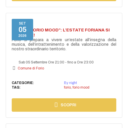
SET
05
NASCE “FORIO MOOD”: L’ESTATE FORIANA SI
ACCENDE!
2026
Forio si prepara a vivere un’estate all’insegna della
musica, dell’intrattenimento e della valorizzazione del
nostro straordinario territorio.
Sab 05 Settembre Ore 21:00
-
fino a Ore 23:00
Comune di Forio
CATEGORIE:
By night
TAG:
forio
,
forio mood
SCOPRI