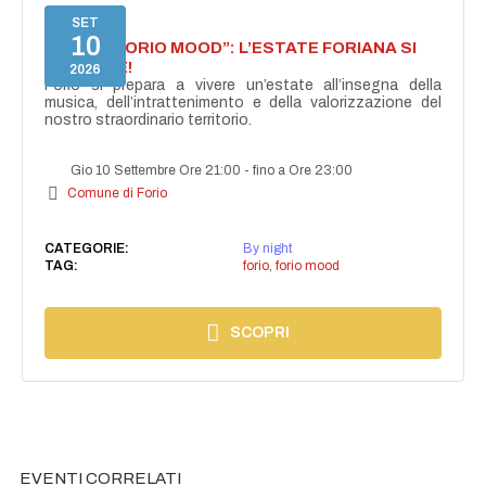
SET
10
NASCE “FORIO MOOD”: L’ESTATE FORIANA SI
ACCENDE!
2026
Forio si prepara a vivere un’estate all’insegna della
musica, dell’intrattenimento e della valorizzazione del
nostro straordinario territorio.
Gio 10 Settembre Ore 21:00
-
fino a Ore 23:00
Comune di Forio
CATEGORIE:
By night
TAG:
forio
,
forio mood
SCOPRI
EVENTI CORRELATI