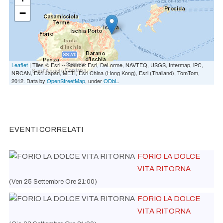
−
Leaflet
| Tiles © Esri -- Source: Esri, DeLorme, NAVTEQ, USGS, Intermap, iPC,
NRCAN, Esri Japan, METI, Esri China (Hong Kong), Esri (Thailand), TomTom,
2012. Data by
OpenStreetMap
, under
ODbL
.
EVENTI CORRELATI
FORIO LA DOLCE
VITA RITORNA
(Ven 25 Settembre Ore 21:00)
FORIO LA DOLCE
VITA RITORNA