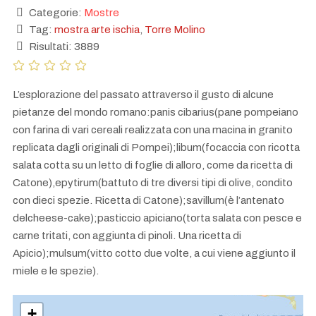
Categorie:
Mostre
Tag:
mostra arte ischia
,
Torre Molino
Risultati: 3889
L’esplorazione del passato attraverso il gusto di alcune
pietanze del mondo romano:panis cibarius(pane pompeiano
con farina di vari cereali realizzata con una macina in granito
replicata dagli originali di Pompei);libum(focaccia con ricotta
salata cotta su un letto di foglie di alloro, come da ricetta di
Catone),epytirum(battuto di tre diversi tipi di olive, condito
con dieci spezie. Ricetta di Catone);savillum(è l’antenato
delcheese-cake);pasticcio apiciano(torta salata con pesce e
carne tritati, con aggiunta di pinoli. Una ricetta di
Apicio);mulsum(vitto cotto due volte, a cui viene aggiunto il
miele e le spezie).
+