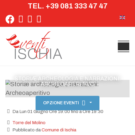
TEL. +39 081 333 47 47
Seleziona 
STORIÆ ARCHEOLOGIA E NARRAZIONI:
ARCHEOAPERITIVO
OPZIONE EVENTI
Da Lun 01 Giugno Ore 19:00 fino a Ore 19:30
Torre del Molino
Pubblicato da
Comune di Ischia