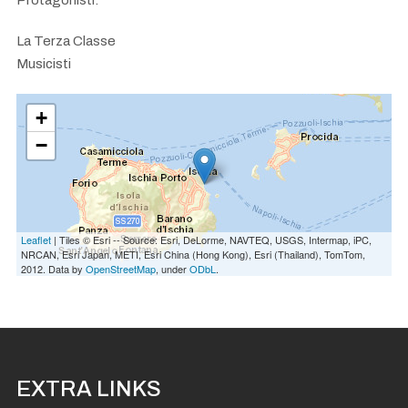
Protagonisti:
La Terza Classe
Musicisti
+
−
Leaflet
| Tiles © Esri -- Source: Esri, DeLorme, NAVTEQ, USGS, Intermap, iPC,
NRCAN, Esri Japan, METI, Esri China (Hong Kong), Esri (Thailand), TomTom,
2012. Data by
OpenStreetMap
, under
ODbL
.
EXTRA LINKS