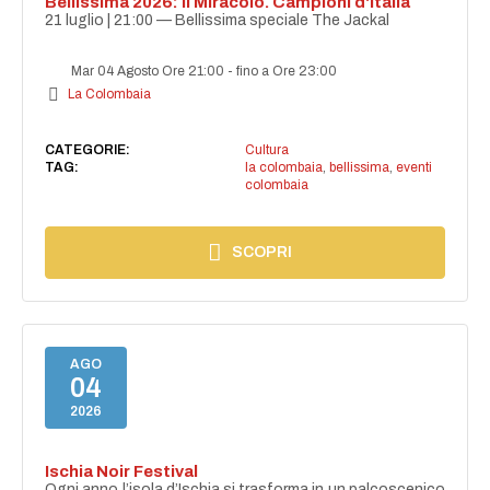
Bellissima 2026: Il Miracolo. Campioni d'Italia
21 luglio | 21:00 — Bellissima speciale The Jackal
Mar 04 Agosto Ore 21:00
-
fino a Ore 23:00
La Colombaia
CATEGORIE:
Cultura
TAG:
la colombaia
,
bellissima
,
eventi
colombaia
SCOPRI
AGO
04
2026
Ischia Noir Festival
Ogni anno l’isola d’Ischia si trasforma in un palcoscenico