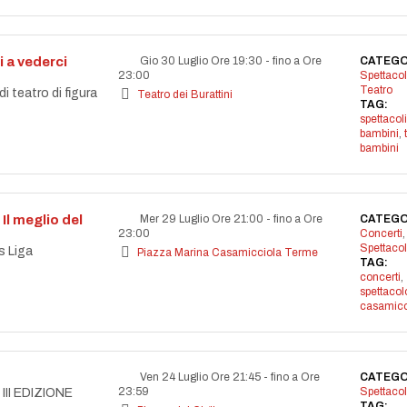
i a vederci
Gio 30 Luglio Ore 19:30
-
fino a Ore
CATEGO
23:00
Spettacol
Teatro
 teatro di figura
Teatro dei Burattini
TAG:
spettacoli
bambini
,
bambini
Il meglio del
Mer 29 Luglio Ore 21:00
-
fino a Ore
CATEGO
23:00
Concerti
,
Spettacol
s Liga
Piazza Marina Casamicciola Terme
TAG:
concerti
,
spettacol
casamicc
Ven 24 Luglio Ore 21:45
-
fino a Ore
CATEGO
23:59
Spettacol
II EDIZIONE
TAG: