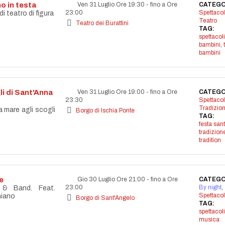
o in testa
Ven 31 Luglio Ore 19:30
-
fino a Ore
CATEGO
23:00
Spettacol
 teatro di figura
Teatro
Teatro dei Burattini
TAG:
spettacoli
bambini
,
bambini
li di Sant'Anna
Ven 31 Luglio Ore 19:00
-
fino a Ore
CATEGO
23:30
Spettacol
Tradizion
a mare agli scogli
Borgo di Ischia Ponte
TAG:
festa san
tradizion
tradition
e
Gio 30 Luglio Ore 21:00
-
fino a Ore
CATEGO
23:00
By night
,
 & Band. Feat.
Spettacol
hiano
Borgo di Sant'Angelo
TAG:
spettacoli
musica