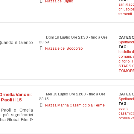
Piazza del Ciglio
san gia
chiuso pe
tramonti
Dom 19 Luglio Ore 21:30
-
fino a Ore
CATEGO
23:59
Spettacol
ando il talento
TAG:
Piazzale del Soccorso
le stelle d
domani
,
di forio
,
T
STARS 
TOMOR
Ornella Vanoni:
Mer 15 Luglio Ore 21:00
-
fino a Ore
CATEGO
23:15
Spettacol
 Paoli il 15
TAG:
Piazza Marina Casamicciola Terme
eventi
Paoli e Ornella
casamicc
iù significativi
ornella v
chia Global Film &