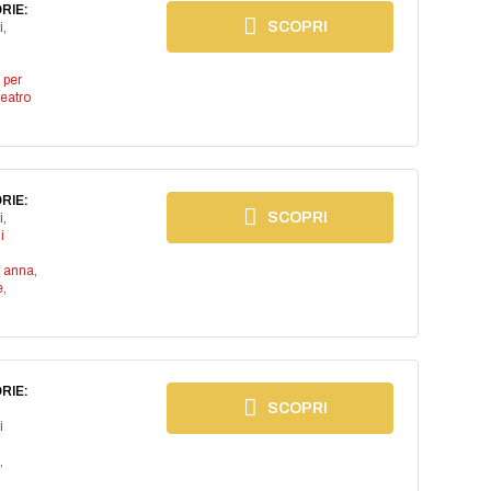
RIE:
SCOPRI
i
,
 per
teatro
RIE:
SCOPRI
i
,
i
t anna
,
e
,
RIE:
SCOPRI
i
,