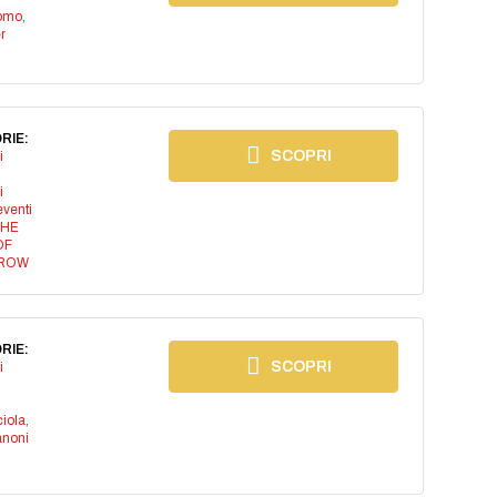
como
,
r
RIE:
SCOPRI
i
i
eventi
HE
OF
ROW
RIE:
SCOPRI
i
iola
,
anoni