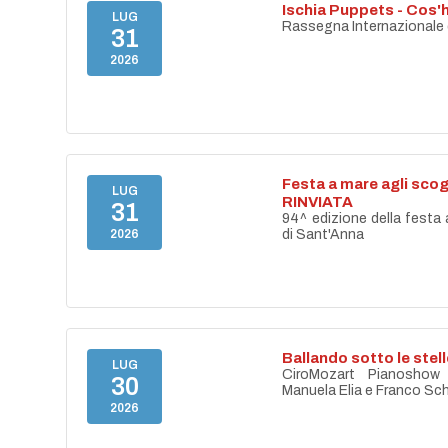
Ischia Puppets - Cos'h
LUG
Rassegna Internazionale di
31
2026
Festa a mare agli scog
LUG
RINVIATA
31
94^ edizione della festa 
2026
di Sant'Anna
Ballando sotto le stell
LUG
CiroMozart Pianoshow
30
Manuela Elia e Franco Sc
2026