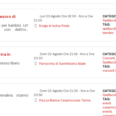
 tesoro di
Lun 03 Agosto Ore 18:00
-
fino a Ore
CATEGO
21:00
Spettacol
TAG:
o per bambini. Un'
Borgo di Ischia Ponte
spettacoli
 con delitto...
bambini
tra in
Dom 02 Agosto Ore 21:45
-
fino a Ore
CATEGO
23:30
Concerti
,
Spettacol
resso libero
Parrocchia di Sant'Antonio Abate
TAG:
concerti 
Dom 02 Agosto Ore 21:30
-
fino a Ore
CATEGO
23:59
Spettacol
enalina stanno
TAG:
Piazza Marina Casamicciola Terme
eventi
casamicc
events
,
casamicc