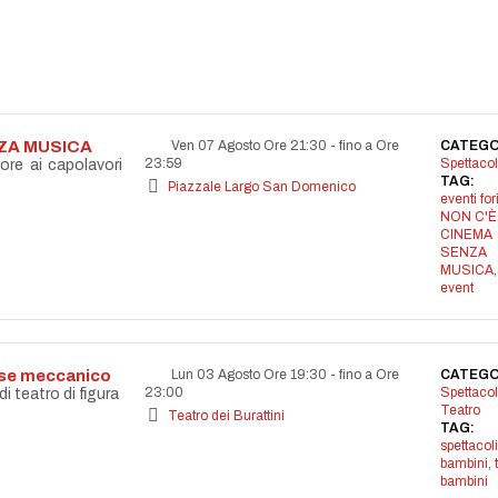
NZA MUSICA
Ven 07 Agosto Ore 21:30
-
fino a Ore
CATEGO
23:59
Spettacol
ore ai capolavori
TAG:
Piazzale Largo San Domenico
eventi for
NON C'È
CINEMA
SENZA
MUSICA
event
aese meccanico
Lun 03 Agosto Ore 19:30
-
fino a Ore
CATEGO
23:00
Spettacol
 teatro di figura
Teatro
Teatro dei Burattini
TAG:
spettacoli
bambini
,
bambini