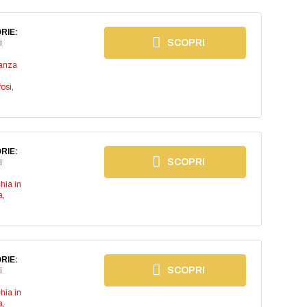
RIE:
SCOPRI
i
anza
osi
,
RIE:
SCOPRI
i
chia in
a
,
RIE:
SCOPRI
i
chia in
a
,