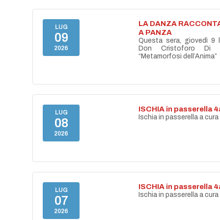
LA DANZA RACCONTA
LUG
A PANZA
09
Questa sera, giovedì 9 lu
2026
Don Cristoforo Di S
“Metamorfosi dell’Anima”
ISCHIA in passerella 
LUG
Ischia in passerella a cura
08
2026
ISCHIA in passerella 
LUG
Ischia in passerella a cura
07
2026