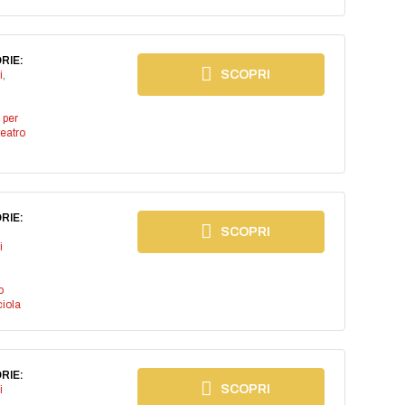
RIE:
SCOPRI
i
,
 per
teatro
RIE:
SCOPRI
i
o
iola
RIE:
SCOPRI
i