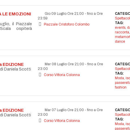
 LE EMOZIONI
Gio 09 Luglio Ore 21:00
-
fino a Ore
CATEGO
23:59
Spettacol
TAG:
glio, il Piazzale
Piazzale Cristoforo Colombo
events
,
d
cala ospiterà
racconta
,
metamorf
dance
4a EDIZIONE
Mer 08 Luglio Ore 21:00
-
fino a Ore
CATEGO
23:00
Spettacol
 di Daniela Scotti
TAG:
Corso Vittoria Colonna
Moda
,
is
passerell
fashion
4a EDIZIONE
Mar 07 Luglio Ore 21:00
-
fino a Ore
CATEGO
23:00
Spettacol
 di Daniela Scotti
TAG:
Corso Vittoria Colonna
Moda
,
is
passerell