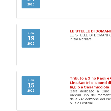
2026
LE STELLE DI DOMANI
LUG
LE STELLE DI DOMANI Qu
19
inizia a brillare
2026
Tributo a Gino Paoli e 
LUG
Lina Sastri e la band di
15
luglio a Casamicciola
2026
Sarà dedicato a Gino 
Vanoni uno dei momenti p
della 24ª edizione dell'Is
Music Festival.