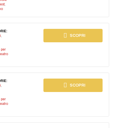
est
,
no
RIE:
SCOPRI
i
,
 per
teatro
RIE:
SCOPRI
i
,
 per
teatro