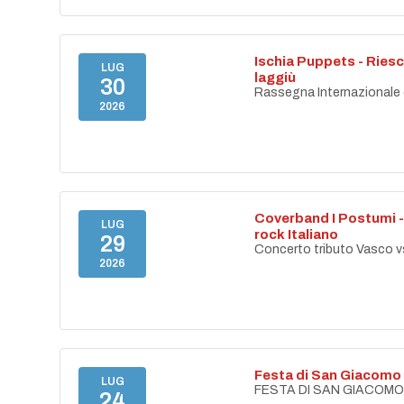
Ischia Puppets - Riesc
LUG
laggiù
30
Rassegna Internazionale di
2026
Coverband I Postumi - 
LUG
rock Italiano
29
Concerto tributo Vasco v
2026
Festa di San Giacomo
LUG
FESTA DI SAN GIACOMO I
24