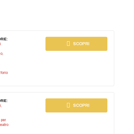
RIE:
SCOPRI
i
io
,
,
forio
RIE:
SCOPRI
i
,
 per
teatro