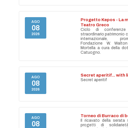
Progetto Kepos - La m
AGO
Teatro Greco
08
Ciclo di conferenze
2026
straordinario patrimonio cu
internazionale, pr
Fondazione W. Walton
Mortella a cura della do
Catuogno.
Secret aperitif... with 
AGO
Secret aperitif
08
2026
Torneo di Burraco di 
AGO
Il ricavato della serata
08
progetti di solidari