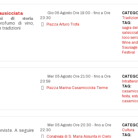
ausicciata
Gio 06 Agosto Ore 19:00
-
fino a Ore
CATEGO
23:30
Tradizion
𝐝𝐢 𝐬𝐭𝐨𝐫𝐢𝐚.
TAG:
profumo di vino,
Piazza Arturo Trofa
sagra del
e tradizioni
salsiccia
loco serr
Wine and
Sausage
Festival
Mer 05 Agosto Ore 21:00
-
fino a Ore
CATEGO
23:59
Intratten
TAG:
Piazza Marina Casamicciola Terme
casamicc
festa
,
est
casamicc
Mer 05 Agosto Ore 20:30
-
fino a Ore
CATEGO
22:30
Cultura
erviste. A seguire
TAG:
Congrega di S. Maria Assunta in Cielo