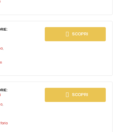
a
RIE:
SCOPRI
no
,
an
RIE:
SCOPRI
i
io
,
,
forio