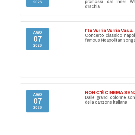
promossi dal Inner Wh
2026
d'Ischia
I'te Vurria Vurria Vas à
AGO
Concerto classico napo
07
famous Neapolitan song
2026
NON C'È CINEMA SE
AGO
Dalle grandi colonne son
07
della canzone italiana
2026