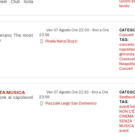
Giochi d
eel Club Isola
tavolo
Ven 07 Agosto Ore 22:00
-
fino a Ore
CATEGO
23:59
Concerti
letano The most
TAG:
s
Pineta Nenzi Bozzi
concerto
napoleta
ghironda
,
Classical
Neapolit
Concert
NZA MUSICA
Ven 07 Agosto Ore 21:30
-
fino a Ore
CATEGO
23:59
Spettacol
ore ai capolavori
TAG:
Piazzale Largo San Domenico
eventi for
NON C'È
CINEMA
SENZA
MUSICA
event