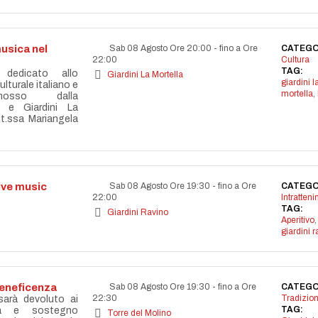
usica nel
Sab 08 Agosto Ore 20:00
-
fino a Ore
CATEGO
22:00
Cultura
TAG:
 dedicato allo
Giardini La Mortella
giardini l
lturale italiano e
mortella
,
omosso dalla
 e Giardini La
tt.ssa Mariangela
live music
Sab 08 Agosto Ore 19:30
-
fino a Ore
CATEGO
22:00
Intratten
TAG:
Giardini Ravino
Aperitivo
,
giardini r
beneficenza
Sab 08 Agosto Ore 19:30
-
fino a Ore
CATEGO
22:30
Tradizion
 sarà devoluto ai
TAG:
età e sostegno
Torre del Molino