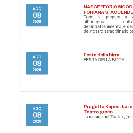
NASCE “FORIO MOOD”
AGO
FORIANA SI ACCENDE
08
Forio si prepara a vi
2026
all’insegna del
dell’intrattenimento e de
del nostro straordinario ter
Festa della birra
AGO
FESTA DELLA BIRRA
08
2026
Progetto Kepos: La mu
AGO
Teatro greco
08
La musica nel Teatro gre
2026