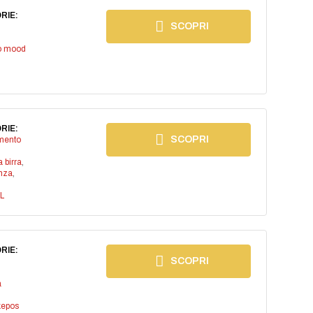
RIE:
SCOPRI
io mood
RIE:
SCOPRI
imento
a birra
,
anza
,
L
RIE:
SCOPRI
a
kepos