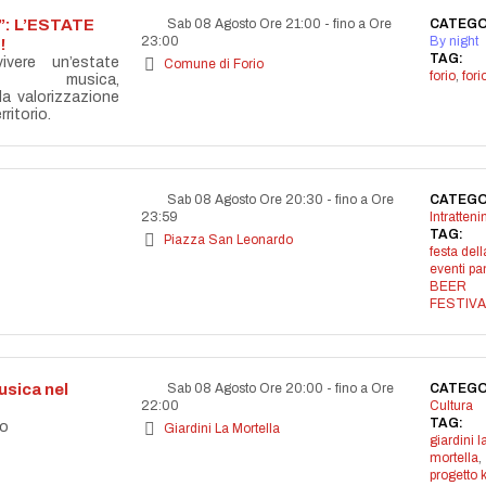
: L’ESTATE
Sab 08 Agosto Ore 21:00
-
fino a Ore
CATEGO
23:00
By night
!
TAG:
vere un’estate
Comune di Forio
forio
,
for
la musica,
lla valorizzazione
ritorio.
Sab 08 Agosto Ore 20:30
-
fino a Ore
CATEGO
23:59
Intratten
TAG:
Piazza San Leonardo
festa dell
eventi p
BEER
FESTIVA
sica nel
Sab 08 Agosto Ore 20:00
-
fino a Ore
CATEGO
22:00
Cultura
TAG:
co
Giardini La Mortella
giardini l
mortella
,
progetto 