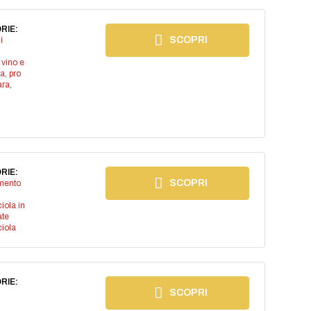
RIE:
SCOPRI
i
 vino e
ta
,
pro
ara
,
RIE:
SCOPRI
imento
iola in
ate
iola
RIE:
SCOPRI