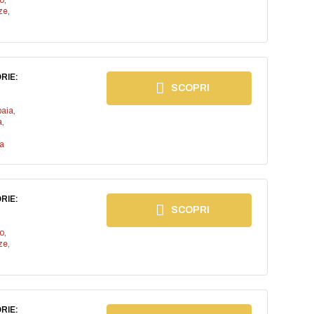
io
,
ze
,
RIE:
SCOPRI
baia
,
a
,
a
RIE:
SCOPRI
io
,
ze
,
RIE: