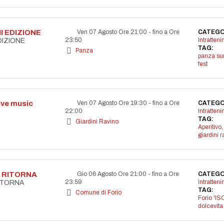
I EDIZIONE
Ven 07 Agosto Ore 21:00
-
fino a Ore
CATEGO
23:50
Intratten
DIZIONE
TAG:
Panza
panza s
fest
live music
Ven 07 Agosto Ore 19:30
-
fino a Ore
CATEGO
22:00
Intratten
TAG:
Giardini Ravino
Aperitivo
,
giardini r
A RITORNA
Gio 06 Agosto Ore 21:00
-
fino a Ore
CATEGO
23:59
Intratten
RITORNA
TAG:
Comune di Forio
Forio 'IS
dolcevita