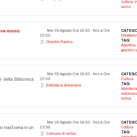
cultura
,
i
lacco
live music
Mer 05 Agosto Ore 19:30
-
fino a Ore
CATEGO
22:00
Intratten
TAG:
Giardini Ravino
Aperitivo
,
giardini r
Mer 05 Agosto Ore 18:00
-
fino a Ore
CATEGO
20:00
Cultura
e della Bibioteca
TAG:
Biblioteca Antoniana
biblioteca
antonian
ischia
Mer 05 Agosto Ore 18:00
-
fino a Ore
CATEGO
23:59
Cultura
si trasforma in un
TAG:
Comune di Ischia