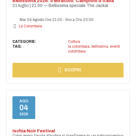
Bellissima 2026: Il Miracolo. Campioni d'Italia
21 luglio | 21:00 — Bellissima speciale The Jackal
Mar 04 Agosto Ore 21:00
-
fino a Ore 23:00
La Colombaia
CATEGORIE:
Cultura
TAG:
la colombaia
,
bellissima
,
eventi
colombaia
SCOPRI
AGO
04
2026
Ischia Noir Festival
Ogni anno l’isola d’Ischia si trasforma in un palcoscenico