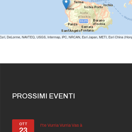
e: Esri, DeLorme, NAVTEQ, USGS, Intermap, iPC, NRCAN, Esri Japan, METI, Esri China (Hon
PROSSIMI EVENTI
OTT
I'te Vurria Vurria Vas à
23