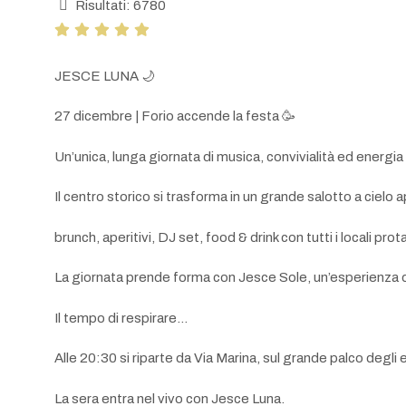
Risultati: 6780
JESCE LUNA 🌙
27 dicembre | Forio accende la festa 🥳
Un’unica, lunga giornata di musica, convivialità ed energia
Il centro storico si trasforma in un grande salotto a cielo 
brunch, aperitivi, DJ set, food & drink con tutti i locali prot
La giornata prende forma con Jesce Sole, un’esperienza da 
Il tempo di respirare…
Alle 20:30 si riparte da Via Marina, sul grande palco degli e
La sera entra nel vivo con Jesce Luna.