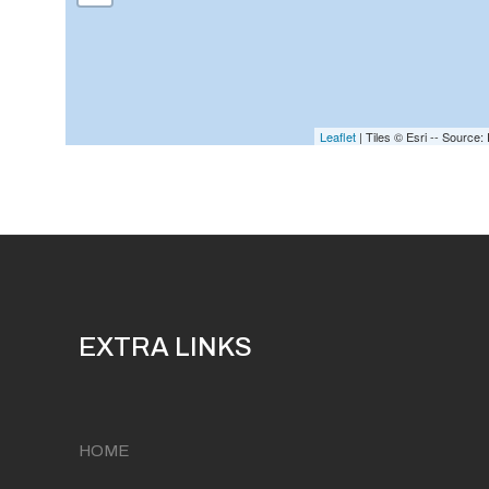
Leaflet
| Tiles © Esri -- Sourc
EXTRA LINKS
HOME