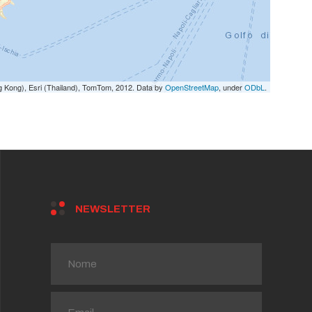
g Kong), Esri (Thailand), TomTom, 2012. Data by
OpenStreetMap
, under
ODbL
.
NEWSLETTER