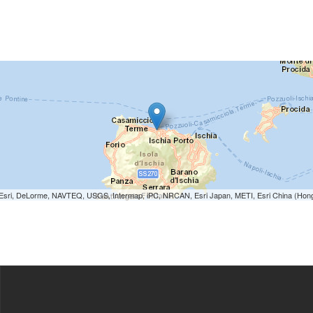
e: Esri, DeLorme, NAVTEQ, USGS, Intermap, iPC, NRCAN, Esri Japan, METI, Esri China (Hon