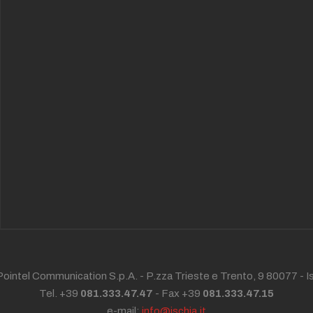
ointel Communication S.p.A. - P.zza Trieste e Trento, 9 80077 -
I
Tel. +39
081.333.47.47
- Fax +39
081.333.47.15
e-mail:
info@ischia.it