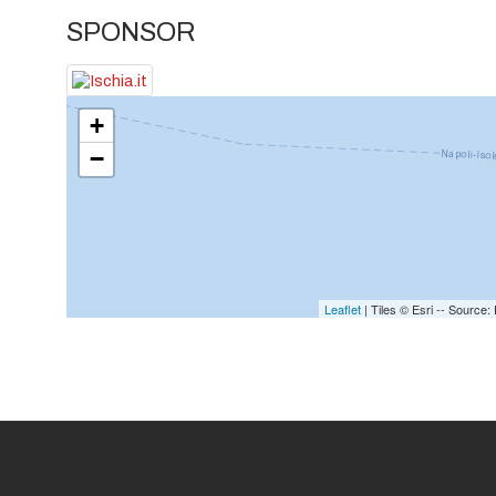
SPONSOR
+
−
Leaflet
| Tiles © Esri -- Sourc