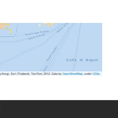
g Kong), Esri (Thailand), TomTom, 2012. Data by
OpenStreetMap
, under
ODbL
.