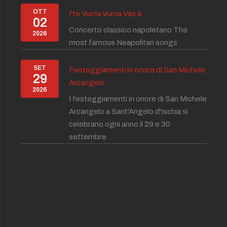
OTT
I'te Vurria Vurria Vas à
02
Concerto classico napoletano The
2026
most famous Neapolitan songs
SET
Festeggiamenti in onore di San Michele
29
Arcangelo
2026
I festeggiamenti in onore di San Michele
Arcangelo a Sant'Angelo d'Ischia si
celebrano ogni anno il 29 e 30
settembre