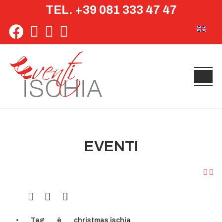
TEL. +39 081 333 47 47
Seleziona 
EVENTI
Tag
è
christmas ischia