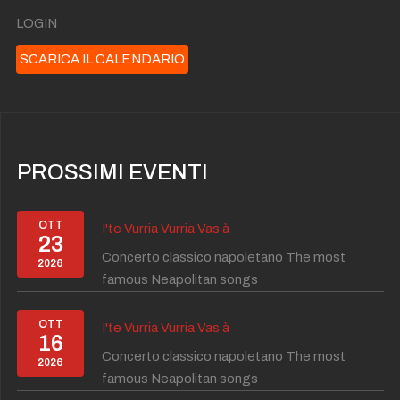
LOGIN
SCARICA IL CALENDARIO
PROSSIMI EVENTI
OTT
I'te Vurria Vurria Vas à
23
Concerto classico napoletano The most
2026
famous Neapolitan songs
OTT
I'te Vurria Vurria Vas à
16
Concerto classico napoletano The most
2026
famous Neapolitan songs