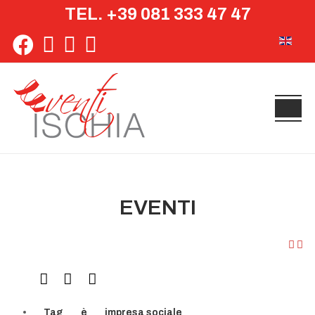
TEL. +39 081 333 47 47
Seleziona 
EVENTI
Tag
è
impresa sociale