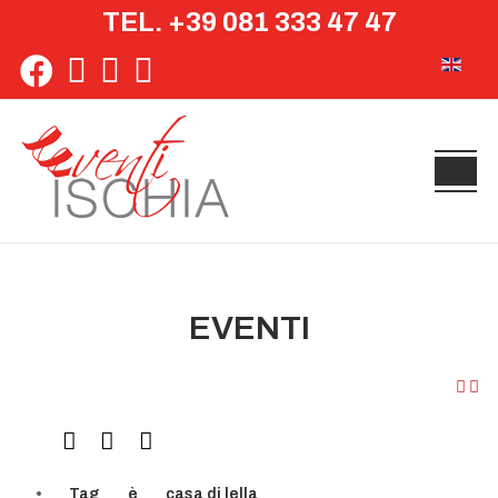
TEL. +39 081 333 47 47
Seleziona 
EVENTI
Tag
è
casa di lella