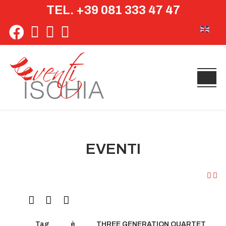
TEL. +39 081 333 47 47
Seleziona 
EVENTI
Tag
è
THREE GENERATION QUARTET