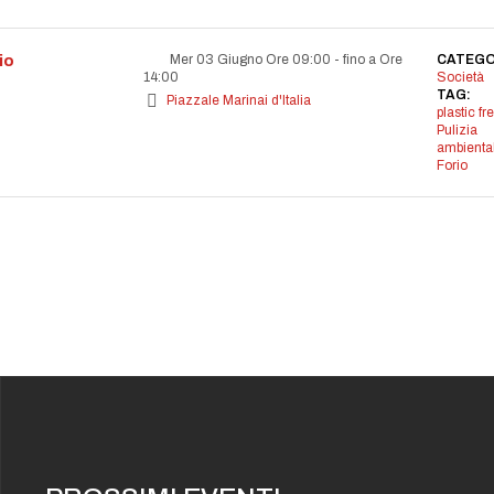
io
Mer 03 Giugno Ore 09:00
-
fino a Ore
CATEGO
14:00
Società
TAG:
Piazzale Marinai d'Italia
plastic fr
Pulizia
ambienta
Forio