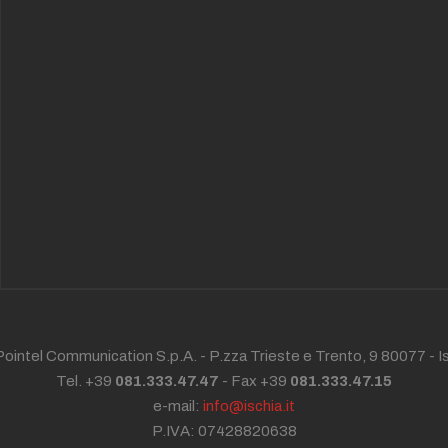
ointel Communication S.p.A. - P.zza Trieste e Trento, 9 80077 -
I
Tel. +39
081.333.47.47
- Fax +39
081.333.47.15
e-mail:
info@ischia.it
P.IVA: 07428820638