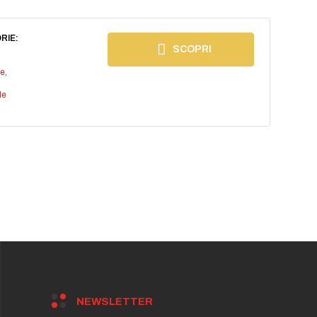
RIE:
SCOPRI
ee
,
le
NEWSLETTER